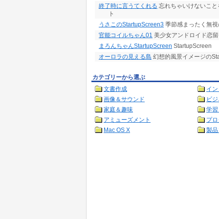
終了時に言うてくれる
忘れちゃいけないこと
ト
うさこのStartupScreen3
季節感まったく無視
官能コイルちゃん01
美少女アンドロイド恋留(コイ
まろんちゃんStartupScreen
StartupScreen
オーロラの見える島
幻想的風景イメージのStart
カテゴリーから選ぶ
文書作成
イン
画像＆サウンド
ビジ
家庭＆趣味
学習
アミューズメント
プロ
Mac OS X
製品