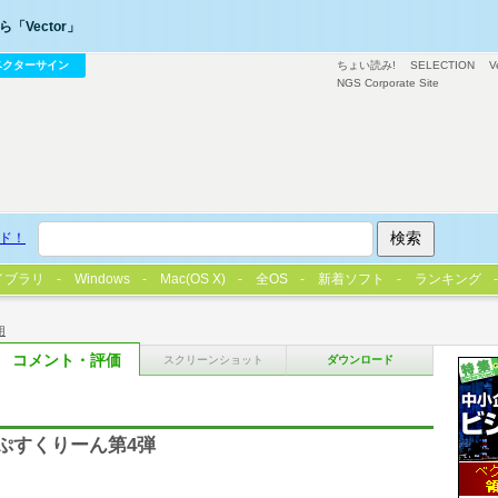
「Vector」
ベクターサイン
ちょい読み!
SELECTION
V
NGS Corporate Site
ド！
イブラリ
Windows
Mac(OS X)
全OS
新着ソフト
ランキング
用
コメント・評価
スクリーンショット
ダウンロード
ぷすくりーん第4弾