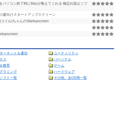
をパソコン終了時にMacが教えてくれる 物忘れ阻止ソフ
の夏向けスタートアップスクリーン
ル)ちゃんのStartupscreen
upscreen
ターネット＆通信
ユーティリティ
ネス
パーソナル
＆教育
ゲーム
グラミング
ハードウェア
ソフト一覧
その他、全OS用一覧