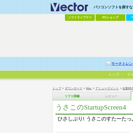
パソコンソフトを探すなら
ソフトライブラリ
PCショップ
サーチトレン
トップ
ラ
トップ
>
ダウンロード
>
Mac
>
アミューズメント
>
起動時
ソフト詳細
レビュー
うさこのStartupScreen4
ひさしぶり! うさこのすたーたっ