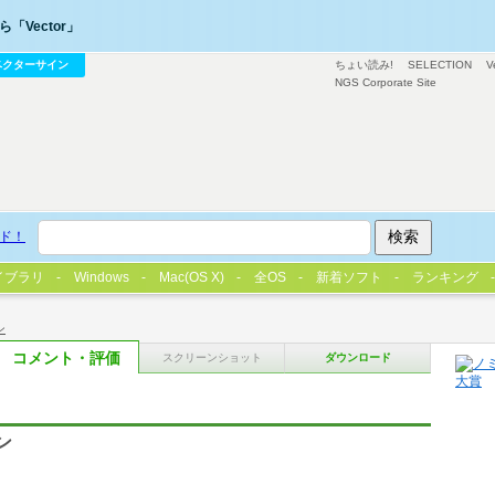
「Vector」
ベクターサイン
ちょい読み!
SELECTION
V
NGS Corporate Site
ド！
イブラリ
Windows
Mac(OS X)
全OS
新着ソフト
ランキング
ン
コメント・評価
スクリーンショット
ダウンロード
ン