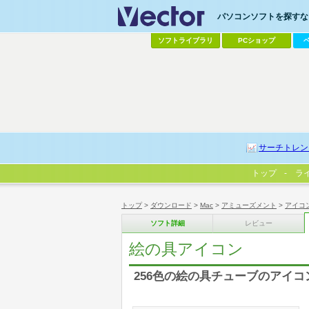
パソコンソフトを探すなら
ソフトライブラリ
PCショップ
サーチトレン
トップ
ラ
トップ
>
ダウンロード
>
Mac
>
アミューズメント
>
アイコ
ソフト詳細
レビュー
絵の具アイコン
256色の絵の具チューブのアイコ