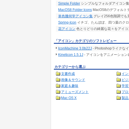
Simple Folder
シンプルなフォルダアイコン
MacOS8 Folder Icons
MacOS8のデフォル
単色幾何学アイコン集
グレイ256色階調でも
Spring-Icon
イチゴ、たんぽぽ、四つ葉のクロ
花アイコン
色とりどりの綺麗な花々をアイコ
「アイコン」カテゴリのソフトレビュー
IconMachine 3.0b22J
- Photoshopラ
Kineticon 1.5.1J
- アイコンをアニメーショ
カテゴリーから選ぶ
文書作成
イン
画像＆サウンド
ビジ
家庭＆趣味
学習
アミューズメント
プロ
Mac OS X
製品