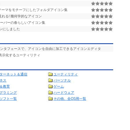
集
トテーマをモチーフにしたフォルダアイコン集
見れる! 幾何学的なアイコン
ーバーの春らしいアイコン集
ンにしました
イクなインタフェースで、アイコンを自由に加工できるアイコンエディタ
ン表示化するユーティリティ
ターネット＆通信
ユーティリティ
ネス
パーソナル
＆教育
ゲーム
グラミング
ハードウェア
ソフト一覧
その他、全OS用一覧