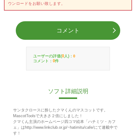
ウンロードをお願い致します。
コメント
ユーザーの評価(
人)：
0
0
コメント：
件
0
ソフト詳細説明
サンタクロースに扮したクマくんのマスコットです。
MascotToolsで大きさ２倍にしました！
クマくん主演のホームページ四コマ絵本「ハチミツ・カフ
ェ」はhttp://www.linkclub.or.jp/~hatimitu/cafe/にて連載中で
す！