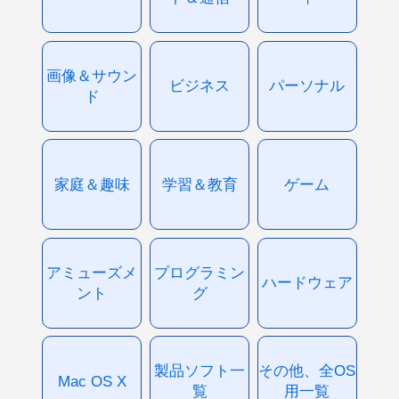
画像＆サウン
ビジネス
パーソナル
ド
家庭＆趣味
学習＆教育
ゲーム
アミューズメ
プログラミン
ハードウェア
ント
グ
製品ソフト一
その他、全OS
Mac OS X
覧
用一覧