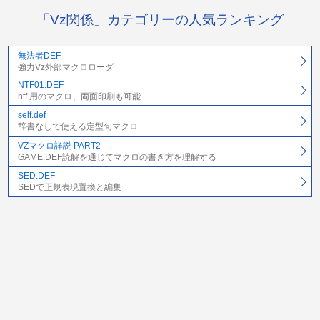
「Vz関係」カテゴリーの人気ランキング
無法者DEF
強力Vz外部マクロローダ
NTF01.DEF
ntf 用のマクロ、両面印刷も可能
self.def
辞書なしで使える定型句マクロ
VZマクロ詳説 PART2
GAME.DEF読解を通じてマクロの書き方を理解する
SED.DEF
SEDで正規表現置換と編集