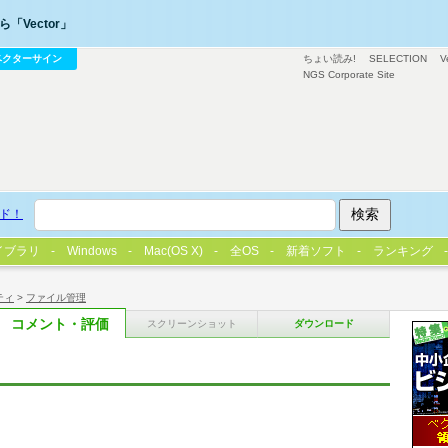
「Vector」
ベクターサイン
ちょい読み!
SELECTION
V
NGS Corporate Site
ド！
イブラリ
Windows
Mac(OS X)
全OS
新着ソフト
ランキング
ティ
>
ファイル管理
コメント・評価
スクリーンショット
ダウンロード