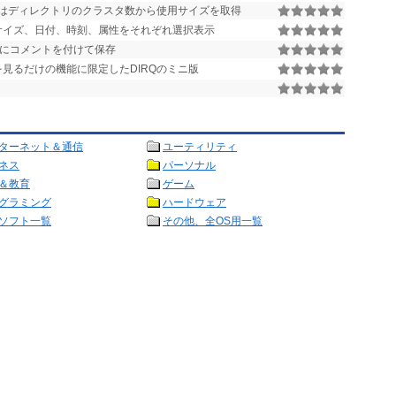
はディレクトリのクラスタ数から使用サイズを取得
サイズ、日付、時刻、属性をそれぞれ選択表示
名にコメントを付けて保存
見るだけの機能に限定したDIRQのミニ版
ターネット＆通信
ユーティリティ
ネス
パーソナル
＆教育
ゲーム
グラミング
ハードウェア
ソフト一覧
その他、全OS用一覧