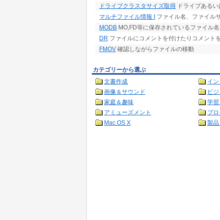
ドライブクラスタサイズ取得
ドライブあるい
マルチファイル情報 I
ファイル名、ファイル
MODB
MO,FD等に保存されているファイル
DR
ファイルにコメントを付けたりコメントを
FMOV
確認しながらファイルの移動
カテゴリーから選ぶ
文書作成
イン
画像＆サウンド
ビジ
家庭＆趣味
学習
アミューズメント
プロ
Mac OS X
製品