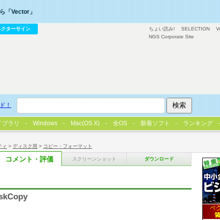
「Vector」
ベクターサイン
ちょい読み!
SELECTION
V
NGS Corporate Site
ド！
イブラリ
Windows
Mac(OS X)
全OS
新着ソフト
ランキング
ティ
>
ディスク用
>
コピー・フォーマット
コメント・評価
スクリーンショット
ダウンロード
skCopy