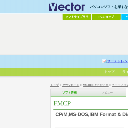
パソコンソフトを探すなら
ソフトライブラリ
PCショップ
サーチトレン
トップ
ラ
トップ
>
ダウンロード
>
MS-DOSまたは汎用
>
ユーティリ
ソフト詳細
レビュー
FMCP
CP/M,MS-DOS,IBM Format & Di