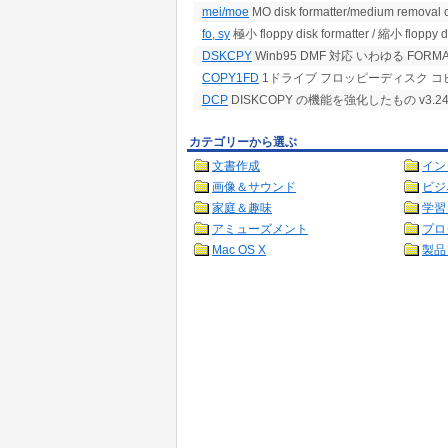
mei/moe
MO disk formatter/medium removal c
fo, sy
極小 floppy disk formatter / 縮小 floppy d
DSKCPY
Winb95 DMF 対応 いわゆる FORMA
COPY1FD
1ドライブ フロッピーディスク コ
DCP
DISKCOPY の機能を強化したもの v3.24
カテゴリーから選ぶ
文書作成
イン
画像＆サウンド
ビジ
家庭＆趣味
学習
アミューズメント
プロ
Mac OS X
製品