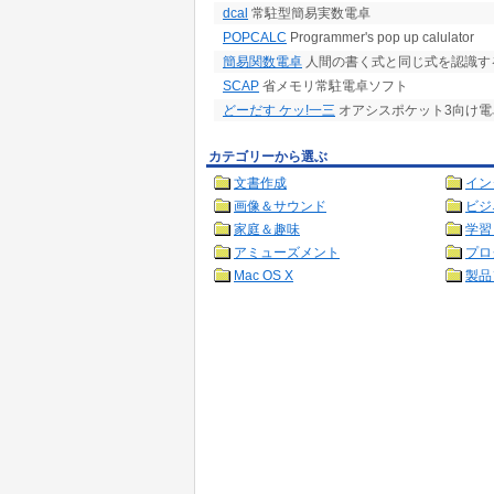
dcal
常駐型簡易実数電卓
POPCALC
Programmer's pop up calulator
簡易関数電卓
人間の書く式と同じ式を認識す
SCAP
省メモリ常駐電卓ソフト
どーだす ケッ!一三
オアシスポケット3向け電
カテゴリーから選ぶ
文書作成
イン
画像＆サウンド
ビジ
家庭＆趣味
学習
アミューズメント
プロ
Mac OS X
製品