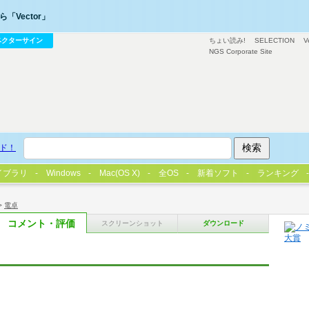
「Vector」
ベクターサイン
ちょい読み!
SELECTION
V
NGS Corporate Site
ド！
イブラリ
Windows
Mac(OS X)
全OS
新着ソフト
ランキング
>
電卓
コメント・評価
スクリーンショット
ダウンロード