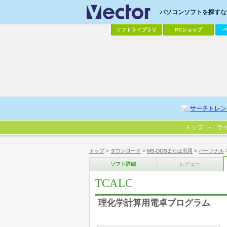
パソコンソフトを探すなら
ソフトライブラリ
PCショップ
サーチトレン
トップ
ラ
トップ
>
ダウンロード
>
MS-DOSまたは汎用
>
パーソナル
ソフト詳細
レビュー
TCALC
理化学計算用電卓プログラム