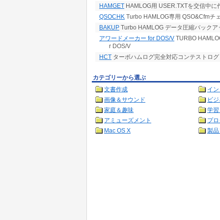
HAMGET
HAMLOG用 USER.TXTを交信中に
QSOCHK
Turbo HAMLOG専用 QSO&Cfm
BAKUP
Turbo HAMLOG データ圧縮バック
アワードメーカー for DOS/V
TURBO HAM
r DOS/V
HCT
ターボハムログ完全対応コンテストログ
カテゴリーから選ぶ
文書作成
イン
画像＆サウンド
ビジ
家庭＆趣味
学習
アミューズメント
プロ
Mac OS X
製品