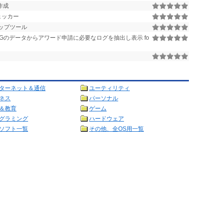
作成
チェッカー
アップツール
LOGのデータからアワード申請に必要なログを抽出し表示 fo
ターネット＆通信
ユーティリティ
ネス
パーソナル
＆教育
ゲーム
グラミング
ハードウェア
ソフト一覧
その他、全OS用一覧