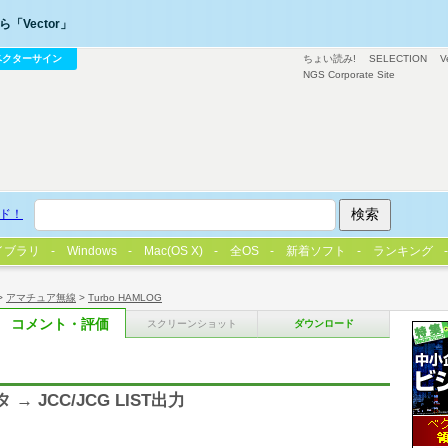
「Vector」
ベクターサイン
ちょい読み!
SELECTION
V
NGS Corporate Site
ド！
イブラリ
Windows
Mac(OS X)
全OS
新着ソフト
ランキング
>
アマチュア無線
>
Turbo HAMLOG
コメント・評価
スクリーンショット
ダウンロード
→ JCC/JCG LIST出力