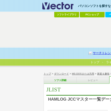
パソコンソフトを探すなら
ソフトライブラリ
PCショップ
サーチトレン
トップ
ラ
トップ
>
ダウンロード
>
MS-DOSまたは汎用
>
家庭＆趣味
ソフト詳細
レビュー
JLIST
HAMLOG JCCマスター一覧データ 