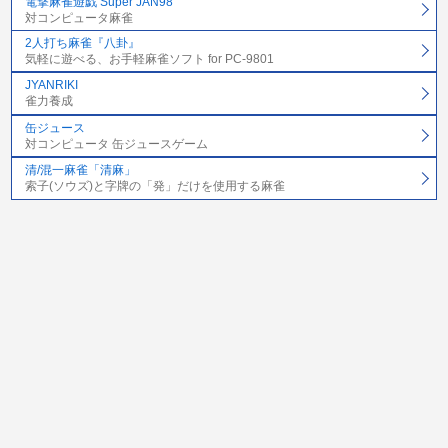
電撃麻雀遊戯 Super JAN98
対コンピュータ麻雀
2人打ち麻雀『八卦』
気軽に遊べる、お手軽麻雀ソフト for PC-9801
JYANRIKI
雀力養成
缶ジュース
対コンピュータ 缶ジュースゲーム
清/混一麻雀「清麻」
索子(ソウズ)と字牌の「発」だけを使用する麻雀