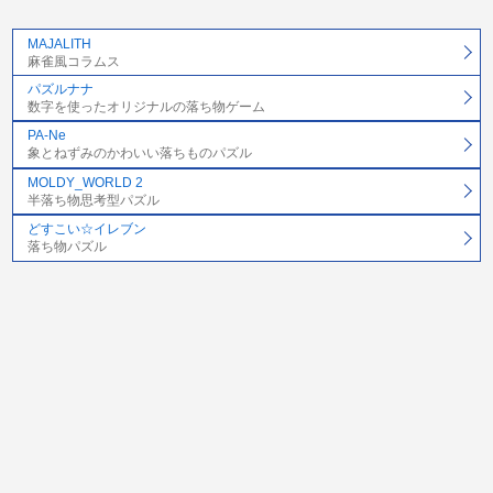
MAJALITH
麻雀風コラムス
パズルナナ
数字を使ったオリジナルの落ち物ゲーム
PA-Ne
象とねずみのかわいい落ちものパズル
MOLDY_WORLD 2
半落ち物思考型パズル
どすこい☆イレブン
落ち物パズル