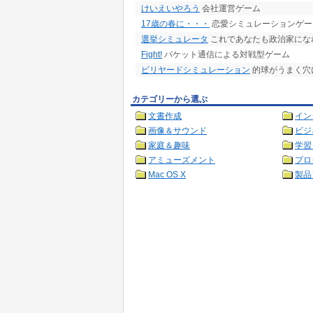
けいえいやろう
会社運営ゲーム
17歳の春に・・・
恋愛シミュレーションゲー
選挙シミュレータ
これであなたも政治家にな
Fight!
パケット通信による対戦型ゲーム
ビリヤードシミュレーション
的球がうまく穴
カテゴリーから選ぶ
文書作成
イン
画像＆サウンド
ビジ
家庭＆趣味
学習
アミューズメント
プロ
Mac OS X
製品