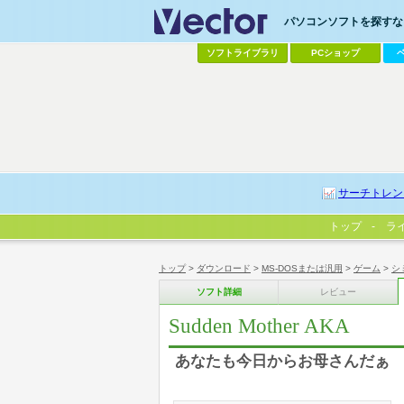
パソコンソフトを探すなら
ソフトライブラリ
PCショップ
サーチトレン
トップ
ラ
トップ
>
ダウンロード
>
MS-DOSまたは汎用
>
ゲーム
>
シ
ソフト詳細
レビュー
Sudden Mother AKA
あなたも今日からお母さんだぁ