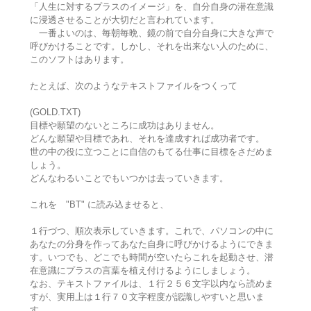
「人生に対するプラスのイメージ」を、自分自身の潜在意識
に浸透させることが大切だと言われています。
一番よいのは、毎朝毎晩、鏡の前で自分自身に大きな声で
呼びかけることです。しかし、それを出来ない人のために、
このソフトはあります。
たとえば、次のようなテキストファイルをつくって
(GOLD.TXT)
目標や願望のないところに成功はありません。
どんな願望や目標であれ、それを達成すれば成功者です。
世の中の役に立つことに自信のもてる仕事に目標をさだめま
しょう。
どんなわるいことでもいつかは去っていきます。
これを "BT" に読み込ませると、
１行づつ、順次表示していきます。これで、パソコンの中に
あなたの分身を作ってあなた自身に呼びかけるようにできま
す。いつでも、どこでも時間が空いたらこれを起動させ、潜
在意識にプラスの言葉を植え付けるようにしましょう。
なお、テキストファイルは、１行２５６文字以内なら読めま
すが、実用上は１行７０文字程度が認識しやすいと思いま
す。