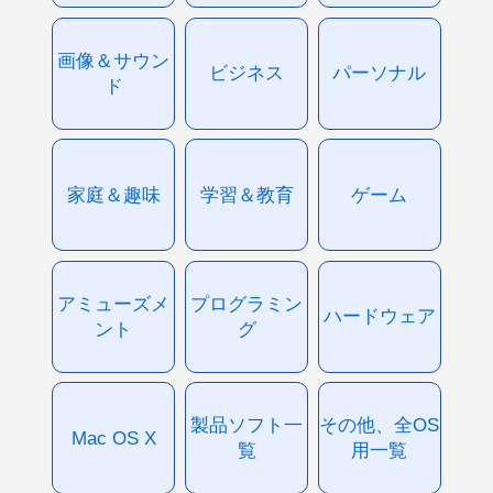
画像＆サウン
ビジネス
パーソナル
ド
家庭＆趣味
学習＆教育
ゲーム
アミューズメ
プログラミン
ハードウェア
ント
グ
製品ソフト一
その他、全OS
Mac OS X
覧
用一覧