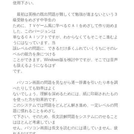
使用下さい。
最初は英検の既出問題が難しくて勉強が進まないという３
級受験をめざす中学生の
ために、ＴＶゲーム風に学べるＣＡＩをめざして作り始めま
した。このバージョンは
単なるＣＡＩソフトですが、わからなくてもそこそこ進むよ
うにはなっています。当
該レベルの問題に、できるだけ多くふれていくうちにそのレ
ベルの能力を身につける
ことができます。Windows版を検討中ですが、そこでは音声
も扱えるようになるはず
です。
パソコン画面の問題を見ながら逐一辞書を引いたり本を調
べたりしても効率はよく
ないでしょう。理解を深めるためには、紙に印刷されたもの
を使った方が効果的です。
このシステムでは問題をどんどん解き進め、一定レベルの問
題に慣れることをめざし
て下さい。そのため、長文読解問題をシステムにのせること
はほとんど考慮していま
せん。パソコン画面は長文を読むのには適していません。疲
れるだけです。