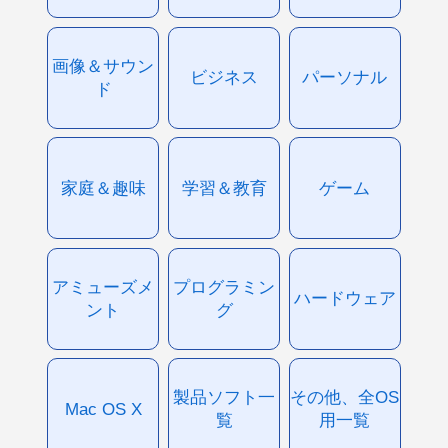
画像＆サウン
ビジネス
パーソナル
ド
家庭＆趣味
学習＆教育
ゲーム
アミューズメ
プログラミン
ハードウェア
ント
グ
製品ソフト一
その他、全OS
Mac OS X
覧
用一覧