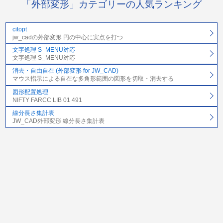
「外部変形」カテゴリーの人気ランキング
citopt
jw_cadの外部変形 円の中心に実点を打つ
文字処理 S_MENU対応
文字処理 S_MENU対応
消去・自由自在 (外部変形 for JW_CAD)
マウス指示による自在な多角形範囲の図形を切取・消去する
図形配置処理
NIFTY FARCC LIB 01 491
線分長さ集計表
JW_CAD外部変形 線分長さ集計表