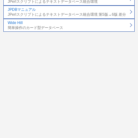
JPerlスクリプトによるテキストデータベース統合環境
JPDBマニュアル
JPerlスクリプトによるテキストデータベース統合環境 第5版→6版 差分
Wide Hill
簡単操作のカード型データベース