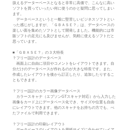
扱えるデーターベースとなると非常に高価で、こんなに高い
ソフトを買っていったい何に使うのかと疑問に思ってしまい
ます。
データベースというと一般に堅苦しいビジネスソフトとい
った感じがしますが、「ＧＢＡＳＥ？」は、データベースの
楽しい面を集めたソフトとして開発しました。機能的には市
販ソフトの足元にも及びませんが、気軽に使えるソフトだと
思っています。
■「ＧＢＡＳＥ？」の３大特長
？フリー設計のデータベース
画面上に自由に項目やコメントをレイアウトできます。自
分だけのデータベースが作れるのが大きな特長です。また、
作成したレイアウトを後から訂正したり、追加したりするこ
ともできます。
？フリー設計のカラー画像データベース
カラースキャナ（エプソンGTスキャナ対応）から入力した
画像をカード上にデータベース化でき、サイズや位置も自由
にレイアウトできます。他のスキャナをお持ちの方でも、べ
たファイルで利用できます。
？フリー設計の印刷レイアウト
データベースのレイアウトを用紙サイズに合わせてレイア