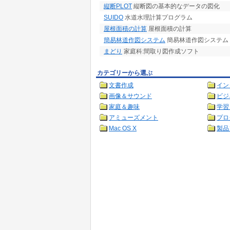
縦断PLOT
縦断図の基本的なデータの図化
SUIDO
水道水理計算プログラム
屋根面積の計算
屋根面積の計算
簡易林道作図システム
簡易林道作図システム
まどり
家庭科:間取り図作成ソフト
カテゴリーから選ぶ
文書作成
イン
画像＆サウンド
ビジ
家庭＆趣味
学習
アミューズメント
プロ
Mac OS X
製品