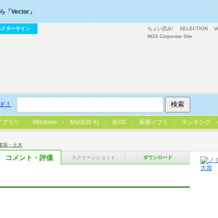
「Vector」
ベクターサイン
ちょい読み!
SELECTION
V
NGS Corporate Site
ド！
イブラリ
Windows
Mac(OS X)
全OS
新着ソフト
ランキング
建築・土木
コメント・評価
スクリーンショット
ダウンロード