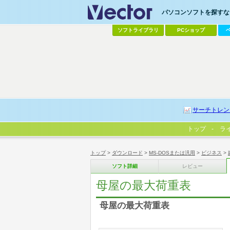
パソコンソフトを探すなら
ソフトライブラリ
PCショップ
サーチトレン
トップ
ラ
トップ
>
ダウンロード
>
MS-DOSまたは汎用
>
ビジネス
>
ソフト詳細
レビュー
母屋の最大荷重表
母屋の最大荷重表