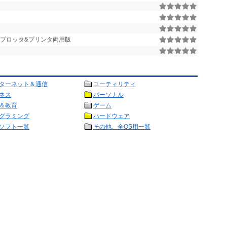
 プロッタ&プリンタ両用版
ターネット＆通信
ユーティリティ
ネス
パーソナル
＆教育
ゲーム
グラミング
ハードウェア
ソフト一覧
その他、全OS用一覧