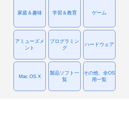
家庭＆趣味
学習＆教育
ゲーム
アミューズメ
プログラミン
ハードウェア
ント
グ
製品ソフト一
その他、全OS
Mac OS X
覧
用一覧