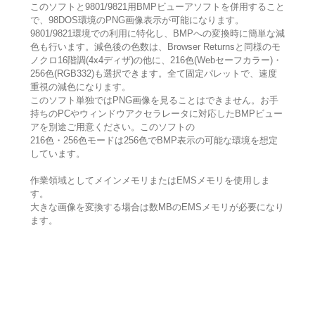
このソフトと9801/9821用BMPビューアソフトを併用すること
で、98DOS環境のPNG画像表示が可能になります。
9801/9821環境での利用に特化し、BMPへの変換時に簡単な減
色も行います。減色後の色数は、Browser Returnsと同様のモ
ノクロ16階調(4x4ディザ)の他に、216色(Webセーフカラー)・
256色(RGB332)も選択できます。全て固定パレットで、速度
重視の減色になります。
このソフト単独ではPNG画像を見ることはできません。お手
持ちのPCやウィンドウアクセラレータに対応したBMPビュー
アを別途ご用意ください。このソフトの
216色・256色モードは256色でBMP表示の可能な環境を想定
しています。
作業領域としてメインメモリまたはEMSメモリを使用しま
す。
大きな画像を変換する場合は数MBのEMSメモリが必要になり
ます。