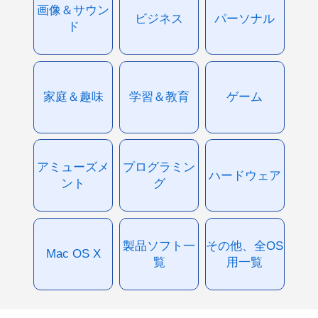
画像＆サウン
ビジネス
パーソナル
ド
家庭＆趣味
学習＆教育
ゲーム
アミューズメ
プログラミン
ハードウェア
ント
グ
製品ソフト一
その他、全OS
Mac OS X
覧
用一覧