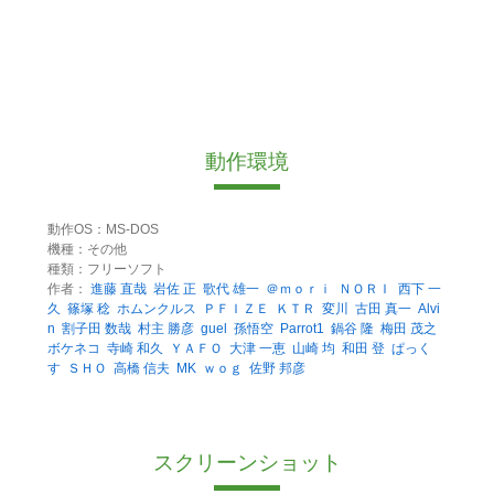
動作環境
動作OS：MS-DOS
機種：その他
種類：フリーソフト
作者：
進藤 直哉
岩佐 正
歌代 雄一
＠ｍｏｒｉ
ＮＯＲＩ
西下 一
久
篠塚 稔
ホムンクルス
ＰＦＩＺＥ
ＫＴＲ
変川
古田 真一
Alvi
n
割子田 数哉
村主 勝彦
guel
孫悟空
Parrot1
鍋谷 隆
梅田 茂之
ボケネコ
寺崎 和久
ＹＡＦＯ
大津 一恵
山崎 均
和田 登
ぱっく
す
ＳＨＯ
高橋 信夫
MK
ｗｏｇ
佐野 邦彦
スクリーンショット