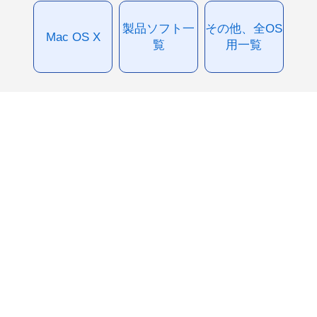
製品ソフト一
その他、全OS
Mac OS X
覧
用一覧