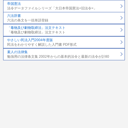
帝国憲法
法令データファイルシリーズ「大日本帝国憲法<旧法令>」
六法辞書
六法の条文を一括単語登録
「毒物及び劇物取締法」法文テキスト
「毒物及び劇物取締法」法文テキスト
やさしい民法入門2004年度版
民法をわかりやすく解説した入門書 PDF形式
素人の法律集
勉強用の法律条文集 2002年からの基本的法令と最新の法令が計80