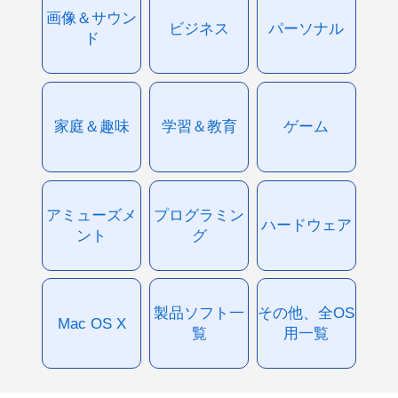
画像＆サウン
ビジネス
パーソナル
ド
家庭＆趣味
学習＆教育
ゲーム
アミューズメ
プログラミン
ハードウェア
ント
グ
製品ソフト一
その他、全OS
Mac OS X
覧
用一覧