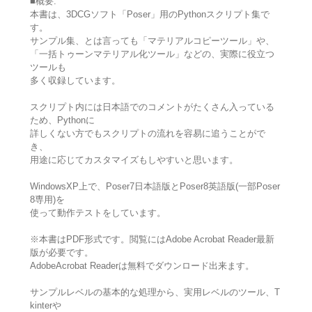
■概要:
本書は、3DCGソフト「Poser」用のPythonスクリプト集で
す。
サンプル集、とは言っても「マテリアルコピーツール」や、
「一括トゥーンマテリアル化ツール」などの、実際に役立つ
ツールも
多く収録しています。
スクリプト内には日本語でのコメントがたくさん入っている
ため、Pythonに
詳しくない方でもスクリプトの流れを容易に追うことがで
き、
用途に応じてカスタマイズもしやすいと思います。
WindowsXP上で、Poser7日本語版とPoser8英語版(一部Poser
8専用)を
使って動作テストをしています。
※本書はPDF形式です。閲覧にはAdobe Acrobat Reader最新
版が必要です。
AdobeAcrobat Readerは無料でダウンロード出来ます。
サンプルレベルの基本的な処理から、実用レベルのツール、T
kinterや