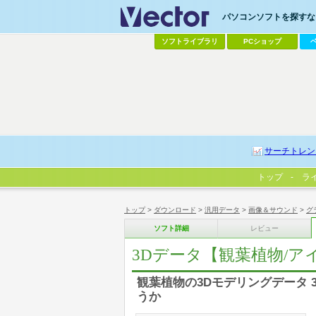
パソコンソフトを探すなら
ソフトライブラリ
PCショップ
サーチトレン
トップ
ラ
トップ
>
ダウンロード
>
汎用データ
>
画像＆サウンド
>
グ
ソフト詳細
レビュー
3Dデータ【観葉植物/ア
観葉植物の3Dモデリングデータ
うか