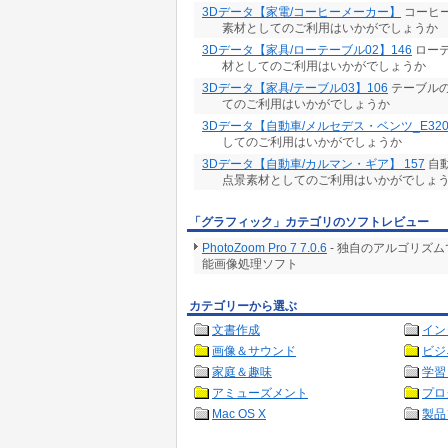
3Dデータ【家電/コーヒーメーカー】
コーヒー
素材としてのご利用はいかがでしょうか
3Dデータ【家具/ローテーブル02】146
ローテ
材としてのご利用はいかがでしょうか
3Dデータ【家具/テーブル03】106
テーブルの
てのご利用はいかがでしょうか
3Dデータ【自動車/メルセデス・ベンツ_E32
してのご利用はいかがでしょうか
3Dデータ【自動車/カルマン・ギア】 157
自動
点景素材としてのご利用はいかがでしょ
「グラフィック」カテゴリのソフトレビュー
PhotoZoom Pro 7 7.0.6
- 独自のアルゴリズ
能画像処理ソフト
カテゴリーから選ぶ
文書作成
イン
画像＆サウンド
ビジ
家庭＆趣味
学習
アミューズメント
プロ
Mac OS X
製品