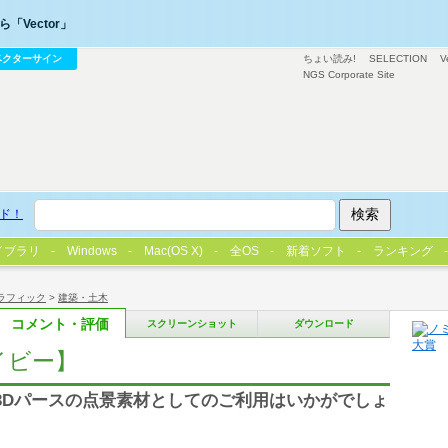
「Vector」
ベクターサイン
ちょい読み!
SELECTION
V
NGS Corporate Site
ド！
イブラリ
Windows
Mac(OS X)
全OS
新着ソフト
ランキング
ラフィック
>
建築・土木
コメント・評価
スクリーンショット
ダウンロード
イビー】
 3Dパースの点景素材としてのご利用はいかがでしょ