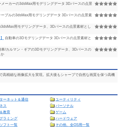
メーカーの3dsMax用モデリングデータ 3Dパースの点景
ーブルの3dsMax用モデリングデータ 3Dパースの点景素
3dsMax用モデリングデータ、3Dパースの点景素材とし
0】
自動車の3Dモデリングデータ 3Dパースの点景素材と
車/カルマン・ギアの3Dモデリングデータ、3Dパースの
うか
ムで高精細な画像拡大を実現。拡大後もシャープで自然な画質を保つ高機
ターネット＆通信
ユーティリティ
ネス
パーソナル
＆教育
ゲーム
グラミング
ハードウェア
ソフト一覧
その他、全OS用一覧