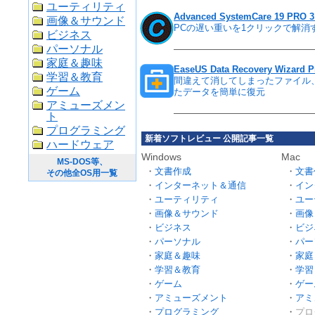
ユーティリティ
Advanced SystemCare 19 PR
画像＆サウンド
PCの遅い重いを1クリックで解消
ビジネス
パーソナル
家庭＆趣味
EaseUS Data Recovery Wizard 
学習＆教育
間違えて消してしまったファイル
ゲーム
たデータを簡単に復元
アミューズメン
ト
プログラミング
新着ソフトレビュー 公開記事一覧
ハードウェア
Windows
Mac
MS-DOS等、
文書作成
文書
その他全OS用一覧
インターネット＆通信
イン
ユーティリティ
ユー
画像＆サウンド
画像
ビジネス
ビジ
パーソナル
パー
家庭＆趣味
家庭
学習＆教育
学習
ゲーム
ゲー
アミューズメント
アミ
プログラミング
プロ