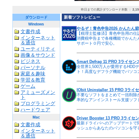
昨日までの累計ダウンロード本数 ：
2,1
新着ソフトレビュー
ダウンロード
Windows
やるぞ！青色申告2026 かんたん節税申
文書作成
【税理士監修済】青色申告用の仕
インターネット
消費税申告まで各種機能でかんた
＆通信
サポート０円で安心。
ユーティリティ
画像＆サウンド
ビジネス
Smart Defrag 11 PRO 3ライセン
全世界1,500万人が愛用するHDD
パーソナル
ト！高度なデフラグ機能でパソコ
家庭＆趣味
学習＆教育
ゲーム
IObit Uninstaller 15 PRO 3ラ
アミューズメン
不要なソフトをまとめて一括削除
ト
率的なアンインストール支援ソフ
プログラミング
ハードウェア
Mac
Driver Booster 13 PRO 3ライセ
最新ドライバへのアップデートで
文書作成
ッシュからあなたのパソコンを守
インターネット
＆通信