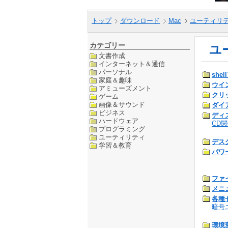
トップ
ダウンロード
Mac
ユーティリ
カテゴリー
ユ
文書作成
インターネット＆通信
パーソナル
she
家庭＆趣味
ウイ
アミューズメント
クリ
ゲーム
画像＆サウンド
ダイ
ビジネス
ディ
ハードウェア
CD
プログラミング
ユーティリティ
デス
学習＆教育
パワ
ファ
メニ
各種
暗号
環境