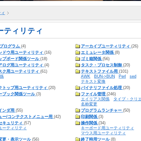
ティ
ーティリティ
llプログラム
(4)
アーカイブユーティリティ
(26)
ンドウ用ユーティリティ
(16)
エミュレータ関係
(8)
ップボード関係ツール
(18)
ゴミ箱関係
(56)
アログ用ユーティリティ
(4)
タスク・プロセス制御
(20)
スク用ユーティリティ
(61)
テキストファイル用
(101)
関係
AWK
BUN->BUN
Perl
sed
テキスト変換
クトップ用ユーティリティ
(20)
バイナリファイル処理
(20)
ーブック関係ツール
(3)
ファイル管理
(246)
エイリアス関係
タイプ・クリ
名称変更
インダ用
(55)
プログラムランチャー
(50)
ュー/コンテクストメニュー用
(42)
印刷関係
(3)
セキュリティ
(57)
操作関係
(34)
ユーティリティ
キーボード用ユーティリティ
マウス用ユーティリティ
変更・表示ツール
(56)
終了時用ツール
(8)