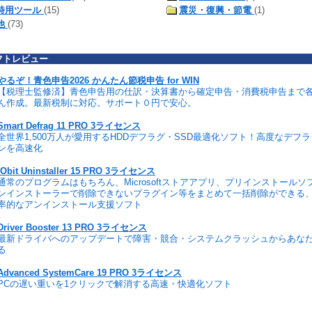
時用ツール
(15)
震災・復興・節電
(1)
他
(73)
フトレビュー
やるぞ！青色申告2026 かんたん節税申告 for WIN
【税理士監修済】青色申告用の仕訳・決算書から確定申告・消費税申告まで
ん作成。最新税制に対応。サポート０円で安心。
Smart Defrag 11 PRO 3ライセンス
全世界1,500万人が愛用するHDDデフラグ・SSD最適化ソフト！高度なデフ
ンを高速化
IObit Uninstaller 15 PRO 3ライセンス
通常のプログラムはもちろん、Microsoftストアアプリ、プリインストール
ンインストーラーで削除できないプラグイン等をまとめて一括削除ができる
率的なアンインストール支援ソフト
Driver Booster 13 PRO 3ライセンス
最新ドライバへのアップデートで障害・競合・システムクラッシュからあな
る
Advanced SystemCare 19 PRO 3ライセンス
PCの遅い重いを1クリックで解消する高速・快適化ソフト