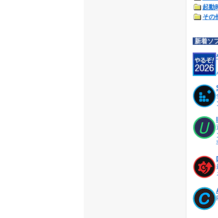
起動
その
新着ソ