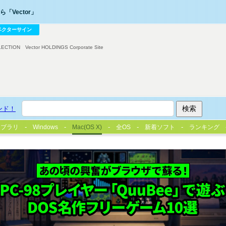
「Vector」
ベクターサイン
LECTION
Vector HOLDINGS Corporate Site
ンド！
イブラリ
Windows
Mac(OS X)
全OS
新着ソフト
ランキング