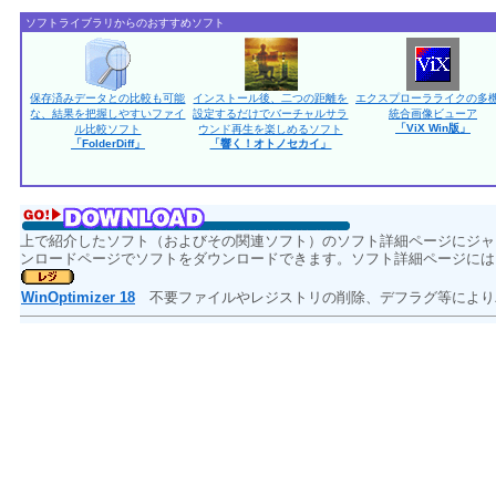
ソフトライブラリからのおすすめソフト
保存済みデータとの比較も可能
インストール後、二つの距離を
エクスプローラライクの多
な、結果を把握しやすいファイ
設定するだけでバーチャルサラ
統合画像ビューア
「ViX Win版」
ル比較ソフト
ウンド再生を楽しめるソフト
「FolderDiff」
「響く！オトノセカイ」
上で紹介したソフト（およびその関連ソフト）のソフト詳細ページにジャ
ンロードページでソフトをダウンロードできます。ソフト詳細ページには
WinOptimizer 18
不要ファイルやレジストリの削除、デフラグ等により