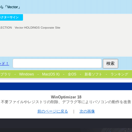
「Vector」
ベクターサイン
LECTION
Vector HOLDINGS Corporate Site
ンド！
イブラリ
Windows
Mac(OS X)
全OS
新着ソフト
ランキング
WinOptimizer 18
不要ファイルやレジストリの削除、デフラグ等によりパソコンの動作を改善
前のページに戻る
｜
次の画像