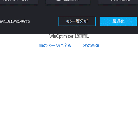
WinOptimizer 18画面1
前のページに戻る
｜
次の画像