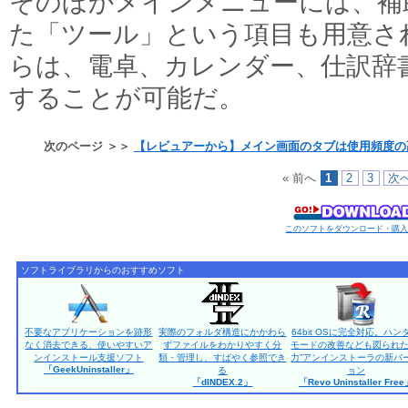
そのほかメインメニューには、補
た「ツール」という項目も用意さ
らは、電卓、カレンダー、仕訳辞
することが可能だ。
次のページ ＞＞
【レビュアーから】メイン画面のタブは使用頻度の
« 前へ
1
2
3
次へ
このソフトをダウンロード・購
ソフトライブラリからのおすすめソフト
不要なアプリケーションを跡形
実際のフォルダ構造にかかわら
64bit OSに完全対応。ハン
なく消去できる、使いやすいア
ずファイルをわかりやすく分
モードの改善なども図られた
ンインストール支援ソフト
類・管理し、すばやく参照でき
力”アンインストーラの新バ
「GeekUninstaller」
る
ョン
「dINDEX.2」
「Revo Uninstaller Fre