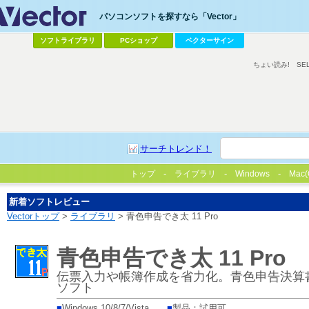
パソコンソフトを探すなら「Vector」
ソフトライブラリ
PCショップ
ベクターサイン
ちょい読み!
SE
サーチトレンド！
トップ
ライブラリ
Windows
Mac(
新着ソフトレビュー
Vectorトップ
>
ライブラリ
> 青色申告でき太 11 Pro
青色申告でき太 11 Pro
伝票入力や帳簿作成を省力化。青色申告決算
ソフト
■
Windows 10/8/7/Vista
■
製品：試用可