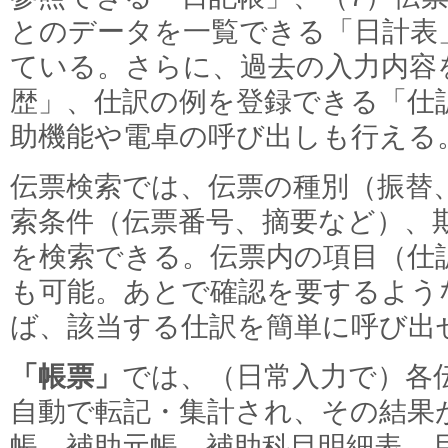
とのデータを一覧できる「日計表
ている。さらに、過去の入力内容
歴」、仕訳の例を登録できる「仕
助機能や電卓の呼び出しも行える
伝票検索では、伝票の種別（振替
索条件（伝票番号、摘要など）、
を検索できる。伝票内の項目（仕
も可能。あとで確認を要するよう
ば、該当する仕訳を簡単に呼び出
「帳票」
では、（日常入力で）各
自動で転記・集計され、その結果
帳、補助元帳、補助科目明細表、