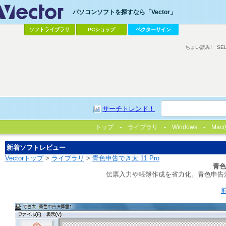
パソコンソフトを探すなら「Vector」
ソフトライブラリ
PCショップ
ベクターサイン
ちょい読み!
SE
サーチトレンド！
トップ
ライブラリ
Windows
Mac(
新着ソフトレビュー
Vectorトップ
>
ライブラリ
>
青色申告でき太 11 Pro
青色
伝票入力や帳簿作成を省力化。青色申告