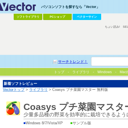
パソコンソフトを探すなら「Vector」
ソフトライブラリ
PCショップ
ベクターサイン
ちょい読み!
SE
サーチトレンド！
トップ
ライブラリ
Windows
Mac(
新着ソフトレビュー
Vectorトップ
>
ライブラリ
> Coasys プチ菜園マスター 無料版
Coasys プチ菜園マスタ
少量多品種の野菜を効率的に栽培できるよう
■
Windows 8/7/Vista/XP
■
サンプル版