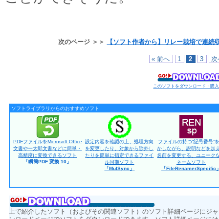
次のページ ＞＞
【ソフト作者から】リレー栽培で連続
« 前へ
1
2
3
次
このソフトをダウンロード・購
ソフトライブラリからのおすすめソフト
PDFファイルをMicrosoft Office
設定内容を確認の上、処理方向
ファイルの持つ“記号番号”
文書や一太郎文書などに簡単・
を変更したり、対象から除外し
かしながら、説明などを加
高精度に変換できるソフト
たりを簡単に指定できるファイ
名前を変更する、ユニーク
「瞬簡PDF 変換 10」
ル同期ソフト
ネームソフト
「MulSync」
「FileRenamerSpecific
上で紹介したソフト（およびその関連ソフト）のソフト詳細ページにジャ