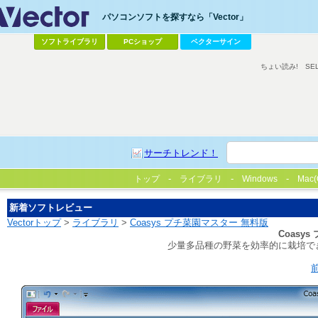
パソコンソフトを探すなら「Vector」
ソフトライブラリ
PCショップ
ベクターサイン
ちょい読み!
SE
サーチトレンド！
トップ
ライブラリ
Windows
Mac(
新着ソフトレビュー
Vectorトップ
>
ライブラリ
>
Coasys プチ菜園マスター 無料版
Coasy
少量多品種の野菜を効率的に栽培で