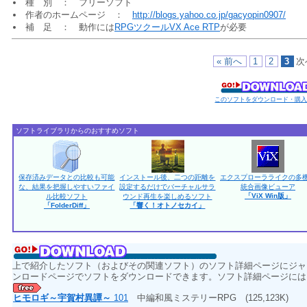
種 別 ： フリーソフト
作者のホームページ ：
http://blogs.yahoo.co.jp/gacyopin0907/
補 足 ： 動作には
RPGツクールVX Ace RTP
が必要
« 前へ
1
2
3
次
このソフトをダウンロード・購
ソフトライブラリからのおすすめソフト
保存済みデータとの比較も可能
インストール後、二つの距離を
エクスプローラライクの多
な、結果を把握しやすいファイ
設定するだけでバーチャルサラ
統合画像ビューア
「ViX Win版」
ル比較ソフト
ウンド再生を楽しめるソフト
「FolderDiff」
「響く！オトノセカイ」
上で紹介したソフト（およびその関連ソフト）のソフト詳細ページにジャ
ンロードページでソフトをダウンロードできます。ソフト詳細ページには
ヒモロギ～宇賀村異譚～
101
中編和風ミステリーRPG
(125,123K)