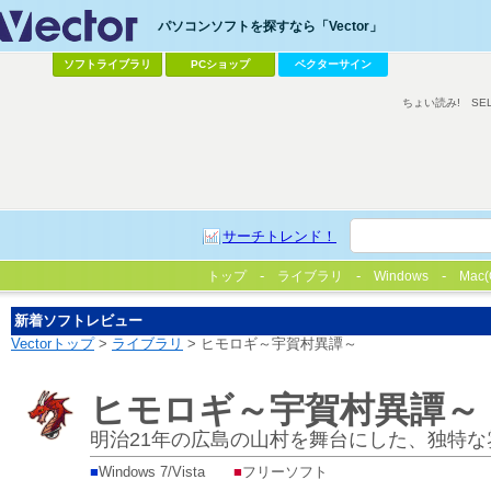
パソコンソフトを探すなら「Vector」
ソフトライブラリ
PCショップ
ベクターサイン
ちょい読み!
SE
サーチトレンド！
トップ
ライブラリ
Windows
Mac(
新着ソフトレビュー
Vectorトップ
>
ライブラリ
> ヒモロギ～宇賀村異譚～
ヒモロギ～宇賀村異譚～
明治21年の広島の山村を舞台にした、独特な
■
Windows 7/Vista
■
フリーソフト