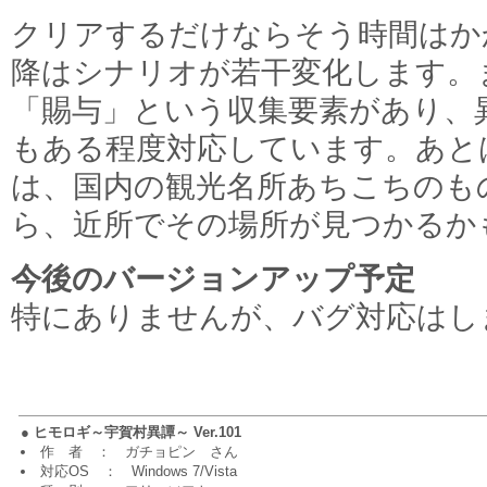
クリアするだけならそう時間はか
降はシナリオが若干変化します。
「賜与」という収集要素があり、
もある程度対応しています。あと
は、国内の観光名所あちこちのも
ら、近所でその場所が見つかるか
今後のバージョンアップ予定
特にありませんが、バグ対応はし
●
ヒモロギ～宇賀村異譚～ Ver.101
作 者 ： ガチョピン さん
対応OS ： Windows 7/Vista