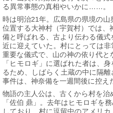
る異常事態の真相やいかに……。
時は明治21年。広島県の県境の山
位置する大神村（宇賀村）では、
備と呼ばれる、古より伝わる儀式
近に迎えていた。村にとっては非
重要な儀式で、山の神の依り代と
「ヒモロギ」に選ばれた者は、身
るため、しばらく土蔵の中に隔離
事件は、神奈備を一週間後に控え
物語の主人公は、古くから村を治
「佐伯 鼎」。去年はヒモロギを
しており、村に逗留中のアメリカ