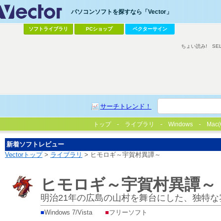
パソコンソフトを探すなら「Vector」
ソフトライブラリ
PCショップ
ベクターサイン
ちょい読み!
SE
サーチトレンド！
トップ
ライブラリ
Windows
Mac(
新着ソフトレビュー
Vectorトップ
>
ライブラリ
> ヒモロギ～宇賀村異譚～
ヒモロギ～宇賀村異譚～
明治21年の広島の山村を舞台にした、独特な
■
Windows 7/Vista
■
フリーソフト