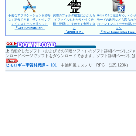
不要なアプリケーションを跡形
実際のフォルダ構造にかかわら
64bit OSに完全対応。ハン
なく消去できる、使いやすいア
ずファイルをわかりやすく分
モードの改善なども図られた
ンインストール支援ソフト
類・管理し、すばやく参照でき
力”アンインストーラの新バ
「GeekUninstaller」
る
ョン
「dINDEX.2」
「Revo Uninstaller Fre
上で紹介したソフト（およびその関連ソフト）のソフト詳細ページにジャ
ンロードページでソフトをダウンロードできます。ソフト詳細ページには
ヒモロギ～宇賀村異譚～
101
中編和風ミステリーRPG
(125,123K)