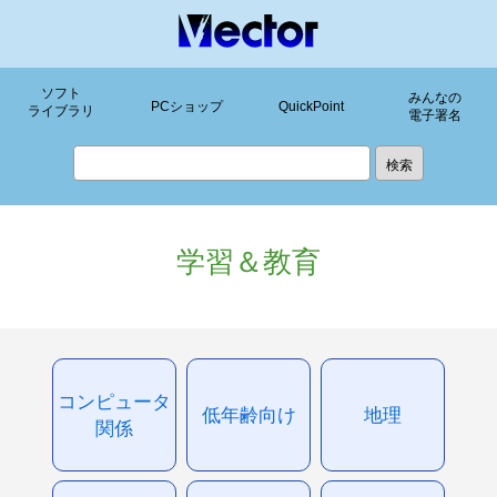
ソフト
みんなの
PCショップ
QuickPoint
ライブラリ
電子署名
学習＆教育
コンピュータ
低年齢向け
地理
関係