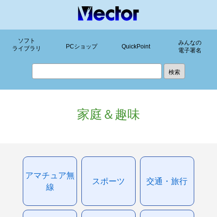
ソフト
みんなの
PCショップ
QuickPoint
ライブラリ
電子署名
家庭＆趣味
アマチュア無
スポーツ
交通・旅行
線