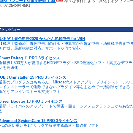
別ダウンロード料金比較95 1.00
様々な条件によって変化するダウンロ
96.07.25公開 45K)
フトレビュー
やるぞ！青色申告2026 かんたん節税申告 for WIN
【税理士監修済】青色申告用の仕訳・決算書から確定申告・消費税申告まで
ん作成。最新税制に対応。サポート０円で安心。
Smart Defrag 11 PRO 3ライセンス
全世界1,500万人が愛用するHDDデフラグ・SSD最適化ソフト！高度なデフ
ンを高速化
IObit Uninstaller 15 PRO 3ライセンス
通常のプログラムはもちろん、Microsoftストアアプリ、プリインストール
ンインストーラーで削除できないプラグイン等をまとめて一括削除ができる
率的なアンインストール支援ソフト
Driver Booster 13 PRO 3ライセンス
最新ドライバへのアップデートで障害・競合・システムクラッシュからあな
る
Advanced SystemCare 19 PRO 3ライセンス
PCの遅い重いを1クリックで解消する高速・快適化ソフト