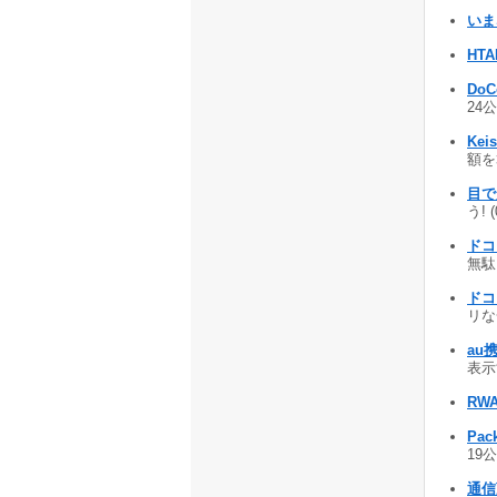
いま
HTA
DoC
24公
Keis
額を算
目で
う! 
ドコモ
無駄
ドコ
リな
au
表示す
RWA
Pack
19公
通信