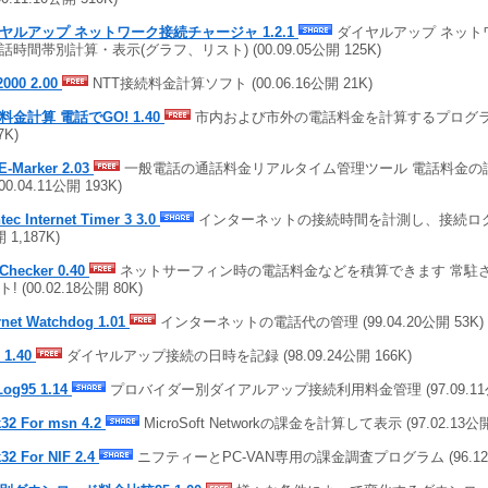
ヤルアップ ネットワーク接続チャージャ 1.2.1
ダイヤルアップ ネット
話時間帯別計算・表示(グラフ、リスト) (00.09.05公開 125K)
2000 2.00
NTT接続料金計算ソフト (00.06.16公開 21K)
料金計算 電話でGO! 1.40
市内および市外の電話料金を計算するプログラム (
7K)
E-Marker 2.03
一般電話の通話料金リアルタイム管理ツール 電話料金の
(00.04.11公開 193K)
tec Internet Timer 3 3.0
インターネットの接続時間を計測し、接続ログを管理
 1,187K)
tChecker 0.40
ネットサーフィン時の電話料金などを積算できます 常駐
! (00.02.18公開 80K)
rnet Watchdog 1.01
インターネットの電話代の管理 (99.04.20公開 53K)
 1.40
ダイヤルアップ接続の日時を記録 (98.09.24公開 166K)
Log95 1.14
プロバイダー別ダイアルアップ接続利用料金管理 (97.09.11公
k32 For msn 4.2
MicroSoft Networkの課金を計算して表示 (97.02.13公開
32 For NIF 2.4
ニフティーとPC-VAN専用の課金調査プログラム (96.12.0