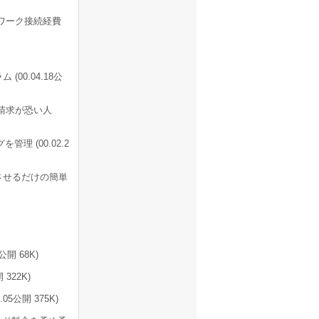
ワーク接続経費
00.04.18公
請求が恐い人
 (00.02.2
させるだけの簡単
開 68K)
 322K)
5公開 375K)