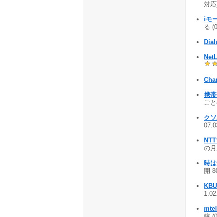
対応)
iモ
る (
Dial
NetL
Cha
携帯
ごとの
クソ
07.
NT
の月
時は
開 8
KBU
1.0
mte
較 (