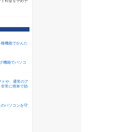
ード料金を予め予
各種機能でかんた
ラグ機能でパソコ
ソフトや、通常のア
、非常に簡単で効
たのパソコンを守