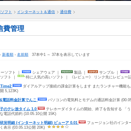
5用ソフト
インターネット＆通信
通信費
信費管理
-
新着順
-
名前順
37本中1 ～ 37本を表示しています
ーソフト ｜
シェアウェア ｜
製品 ｜
サンプル ｜
ソフト ｜
特に人気の高いソフト ｜ 《レビュー》 リンク先にレビュー
l Time2
ダイアルアップ接続の課金計算をします またランチャー機能もありま
開 5,123K)
&電話料金計算でんこ
パソコンの電気料とモデムの通話料金計算 (00.05.19
子のテレ放タイム 1.0
テレホーダイタイムの開始、終了を告知する 「
電話代節約 (10.05.10公開 15K)
状況明細 (インターネット明細) ビューア 0.01
フュージョン社のインタ
表示 (03.05.13公開 20K)