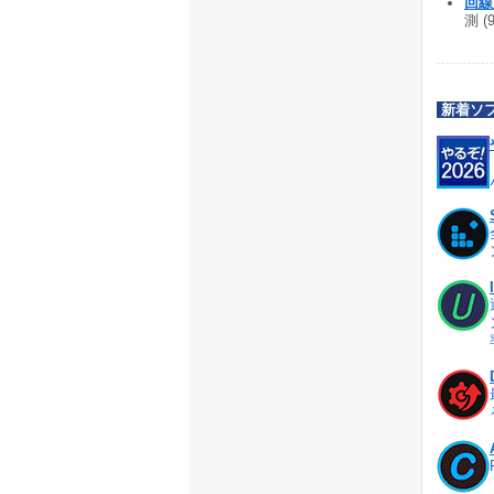
回線
測 (
新着ソ