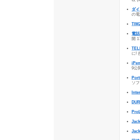
ダイ
の電
TIM
電話
開 1
TEL
に! 
iPen
9公開
Por
ソフト
Inte
DUR
Pro
Jac
Jack