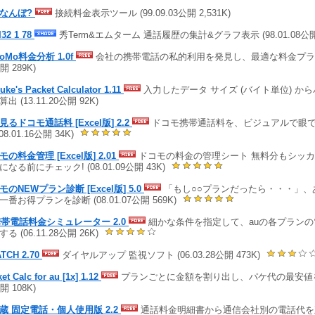
なんぼ?
接続料金表示ツール (99.09.03公開 2,531K)
I32 1 78
秀Term&エムターム 通話履歴の集計&グラフ表示 (98.01.08公開 
oMo料金分析 1.0f
会社の携帯電話の私的利用を発見し、最適な料金プランを提
開 289K)
uke's Packet Calculator 1.11
入力したデータ サイズ (バイト単位) か
出 (13.11.20公開 92K)
見るドコモ通話料 [Excel版] 2.2
ドコモ携帯通話料を、ビジュアルで眼
(08.01.16公開 34K)
の料金管理 [Excel版] 2.01
ドコモの料金の管理シート 無料分もシッカ
になる前にチェック! (08.01.09公開 43K)
モのNEWプラン診断 [Excel版] 5.0
「もし○○プランだったら・・・」、
一番お得プランを診断 (08.01.07公開 569K)
携帯電話料金シミュレーター 2.0
細かな条件を指定して、auの各プラン
る (06.11.28公開 26K)
TCH 2.70
ダイヤルアップ 監視ソフト (06.03.28公開 473K)
et Calc for au [1x] 1.12
プランごとに金額を割り出し、パケ代の最安値を求め
開 108K)
蔵 固定電話・個人使用版 2.2
通話料金明細書から通信会社別の電話代を