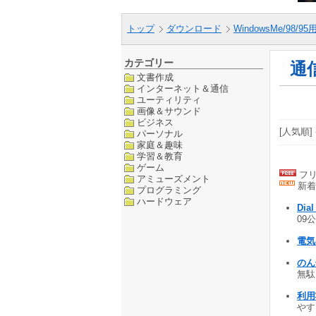
トップ
ダウンロード
WindowsMe/98/9
カテゴリー
通
文書作成
インターネット＆通信
ユーティリティ
画像＆サウンド
ビジネス
[人気順] 
パーソナル
家庭＆趣味
学習＆教育
ゲーム
フリ
アミューズメント
新着
プログラミング
ハードウェア
Dia
09公
電気
のん
無駄な
利用
やすく