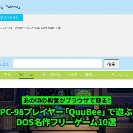
「Vector」
ベクターサイン
LECTION
Vector HOLDINGS Corporate Site
ンド！
イブラリ
Windows
Mac(OS X)
全OS
新着ソフト
ランキング