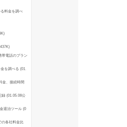
かる料金を調べ
4K)
37K)
携帯電話のプラン
を調べる (01.
料金、接続時間
1.05.08公
退治ツール (0
用での各社料金比