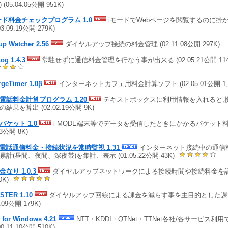
 (05.04.05公開 951K)
ード料金チェックプログラム 1.0
iモードでWebページを閲覧するのに掛
03.09.19公開 279K)
up Watcher 2.56
ダイヤルアップ接続の料金管理 (02.11.08公開 297K)
og 1.4.3
常駐せずに通信料金管理を行なう事が出来る (02.05.21公開 11
rgeTimer 1.0β
インターネットカフェ用料金計算ソフト (02.05.01公開 1,4
電話料金計算プログラム 1.20
テキストボックスに利用情報を入れると,
結果を算出 (02.02.19公開 9K)
パケット 1.0
i-MODE端末等でデータを受信したときにかかるパケット料金
03公開 8K)
T電話通信料金・接続状況を常時監視 1.31
インターネット接続中の通信
累計(昼間、夜間、深夜帯)を集計、表示 (01.05.22公開 43K)
金なり 1.0.3
ダイヤルアップネットワークによる接続時間や接続料金を記録 (0
0K)
STER 1.10
ダイヤルアップ回線による課金を減らす事を主目的とした課金
2.09公開 179K)
l for Windows 4.21
NTT・KDDI・QTNet・TTNet各社/各サービス利
00.11.10公開 510K)