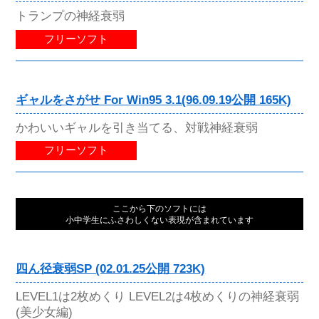
トランプの神経衰弱
フリーソフト
ギャルをさがせ For Win95 3.1(96.09.19公開 165K)
かわいいギャルを引き当てる、対戦神経衰弱
フリーソフト
ここから下のソフトには
小中学生にふさわしくない表現が含まれています
四ん径衰弱SP (02.01.25公開 723K)
LEVEL1は2枚めくり LEVEL2は4枚めくりの神経衰弱
(美少女編)