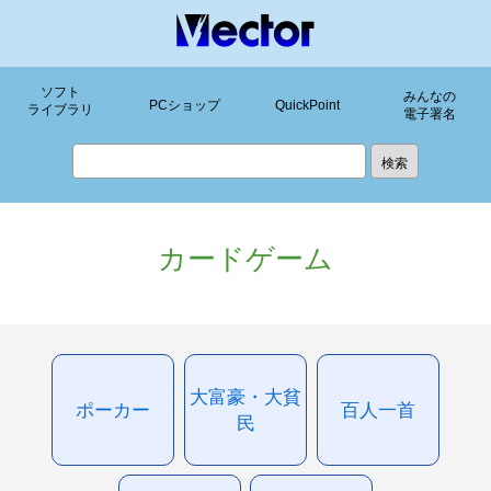
ソフト
みんなの
PCショップ
QuickPoint
ライブラリ
電子署名
カードゲーム
大富豪・大貧
ポーカー
百人一首
民