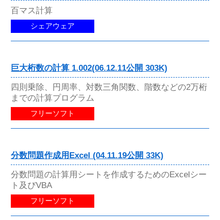
百マス計算
シェアウェア
巨大桁数の計算 1.002(06.12.11公開 303K)
四則乗除、円周率、対数三角関数、階数などの2万桁
までの計算プログラム
フリーソフト
分数問題作成用Excel (04.11.19公開 33K)
分数問題の計算用シートを作成するためのExcelシー
ト及びVBA
フリーソフト