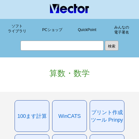
ソフト
みんなの
PCショップ
QuickPoint
ライブラリ
電子署名
算数・数学
プリント作成
100ます計算
WinCATS
ツール Prinpy