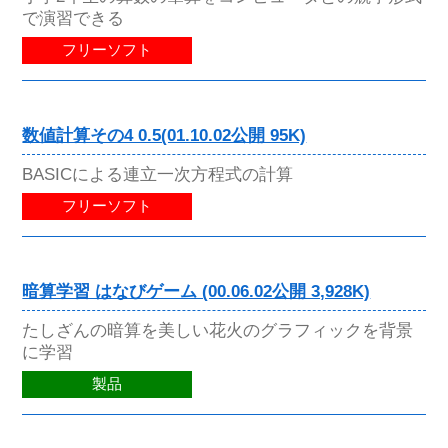
で演習できる
フリーソフト
数値計算その4 0.5(01.10.02公開 95K)
BASICによる連立一次方程式の計算
フリーソフト
暗算学習 はなびゲーム (00.06.02公開 3,928K)
たしざんの暗算を美しい花火のグラフィックを背景
に学習
製品