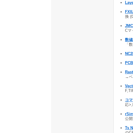
Laye
FXI
換 (
JMC
Cマッ
数値地
「数値
NC2
PCB
Rast
→ベク
Vect
F,T
コマン
応>,
rSi
公開 
Ts N
のCA