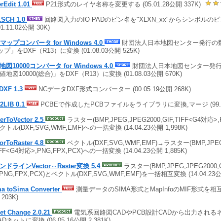
rEdit 1.01
P21形式のレイヤ名称を変更する (05.01.28公開 337K)
LSCH 1.0
回路図入力のIO-PADのピン名を"XLXN_xx"からシンボルの
01.11.02公開 30K)
マップコンバータ for Windows 4.0
財団法人日本地図センター発行の
プ」をDXF（R13）に変換 (01.08.03公開 525K)
図10000コンバータ for Windows 4.0
財団法人日本地図センター発
地図10000(総合)」をDXF（R13）に変換 (01.08.03公開 670K)
DXF 1.3
NCデータDXF形式コンバーター (00.05.19公開 268K)
2LIB 0.1
PCBEで作成したPCBファイルをライブラリに変換,マージ (99.09.
erToVector 2.5
ラスター(BMP,JPEG,JPEG2000,GIF,TIFF<G4対応>,
トル(DXF,SVG,WMF,EMF)への一括変換 (14.04.23公開 1,998K)
orToRaster 4.8
ベクトル(DXF,SVG,WMF,EMF)→ラスター(BMP,JPEG,
IFF<G4対応>,PNG,FPX,PCX)への一括変換 (14.04.23公開 1,885K)
ドラインVector⇔Raster変換 5.4
ラスター(BMP,JPEG,JPEG2000,G
PNG,FPX,PCX)とベクトル(DXF,SVG,WMF,EMF)を一括相互変換 (14.04.23公開
ma toSima Converter
測量データのSIMA形式とMapInfoのMIF形式を相互変換
203K)
et Change 2.0.21
電気系回路図CADやPCB設計CADから出力される
Dネットに変換 (06.05.16公開 2,381K)