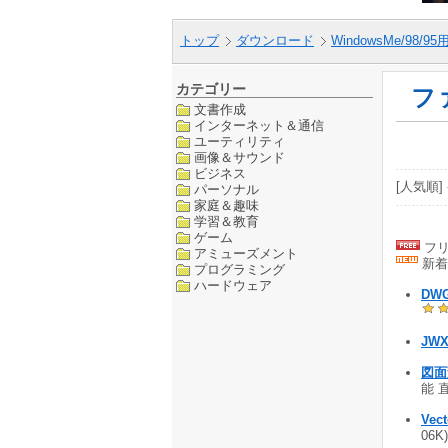
トップ
ダウンロード
WindowsMe/98/9
カテゴリー
フ
文書作成
インターネット＆通信
ユーティリティ
画像＆サウンド
ビジネス
[人気順] 
パーソナル
家庭＆趣味
学習＆教育
ゲーム
フリ
アミューズメント
新着
プログラミング
ハードウェア
DWG
JWX
図面
能 
Vect
06K)