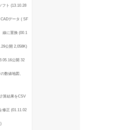
 (13.10.28
ADデータ ( SF
に置換 (00.1
9公開 2,058K)
5.16公開 32
行の数値地図、
計算結果をCSV
(01.11.02
)