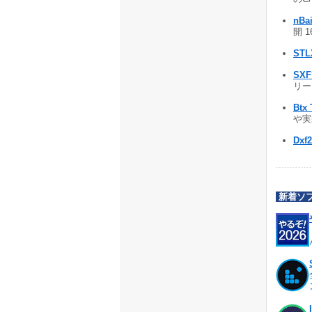
nBa
開 1
ST
SX
リー
Btx 
や実
Dxf
新着ソ