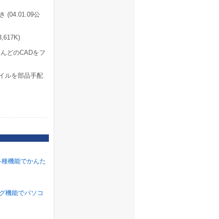
04.01.09公
617K)
んどのCADをフ
)"ファイルを部品手配
各種機能でかんた
ラグ機能でパソコ