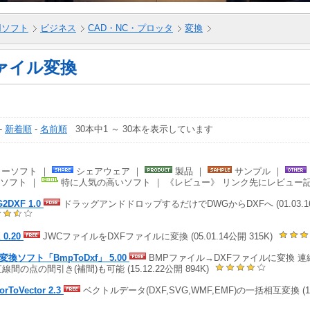
5用ソフト
ビジネス
CAD・NC・プロッタ
変換
ァイル変換
-
新着順
-
名前順
30本中1 ～ 30本を表示しています
ーソフト ｜
シェアウェア ｜
製品 ｜
サンプル ｜
ソフト ｜
特に人気の高いソフト ｜ 《レビュー》 リンク先にレビュー
2DXF 1.0
ドラッグアンドドロップするだけでDWGからDXFへ (01.03.16
 0.20
JWCファイルをDXFファイルに変換 (05.01.14公開 315K)
変換ソフト「BmpToDxf」 5.00
BMPファイル→DXFファイルに変換 
直線間の点の間引き(補間)も可能 (15.12.22公開 894K)
orToVector 2.3
ベクトルデータ(DXF,SVG,WMF,EMF)の一括相互変換 (11.