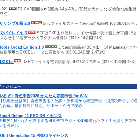
i 021
D2 CAD図面をn倍変換 A4をA3に (部品が大きくなる)危険な編集付き (
67K)
LX サンプル版 2.0
STLファイルのデータ表示&自動修復 (03.08.01公開 3,
Fでバイレイヤ 3
SFCはDXFより便利にレイヤ情報の受け渡しが可能 ほと
ズさせる問題データのワクチン機能付 (03.03.14公開 21K)
Tools Orcad Edition 1.0
Orcadの部品表"BOM(Bill Of Materials
装指示用のEXCELデータに変換する (03.01.24公開 2,471K)
2D2 015
DXFファイルを電気設計専用D2 CADで表示 (02.05.31公開 46K)
フトレビュー
やるぞ！青色申告2026 かんたん節税申告 for WIN
【税理士監修済】青色申告用の仕訳・決算書から確定申告・消費税申告まで
ん作成。最新税制に対応。サポート０円で安心。
Smart Defrag 11 PRO 3ライセンス
全世界1,500万人が愛用するHDDデフラグ・SSD最適化ソフト！高度なデフ
ンを高速化
IObit Uninstaller 15 PRO 3ライセンス