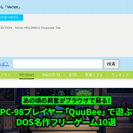
「Vector」
ベクターサイン
LECTION
Vector HOLDINGS Corporate Site
ンド！
イブラリ
Windows
Mac(OS X)
全OS
新着ソフト
ランキング