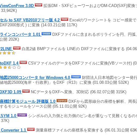
ViewConFree 3.0D
拡張DM・SXFビューワーおよびDM-CAD(SXF)変換ソフト
33,942K)
ル to SXF VB2010フリー版 4.2
Excelのワークシートを コピー感覚で C
 DXF2000形式 ) に変換 (14.03.21公開 117K)
ラインコンバータ 1.01
DXFファイルに含まれるポリラインを円、円弧、線
0公開 202K)
2LINE
白黒2値 BMPファイルを LINEの DXFファイルに変換する (04.06.2
toDXF 1.4
CSVファイルのデータをDXFファイルに変換(VBソース付) (03.0
図25000コンバータ for Windows 4.0
財団法人日本地図センター発
値地図25000(海岸・行政界)」をDXF（R13）に変換 (01.08.03公開 532K)
DXF3D 1.09
NCデータをDXFへ変換、3D対応 (06.02.07公開 315K)
F座標計算モジュール 評価版 1.0
DXFから図形線分の座標を解析、周長
するモジュールをソース公開 (05.11.01公開 92K)
LSYM 1.0
シンボルの入力側と出力側のピン名が重なって見難くなるのを修正 
37K)
 Converter 1.1
測量座標ファイルの座標系を変換する (06.01.31公開 63K