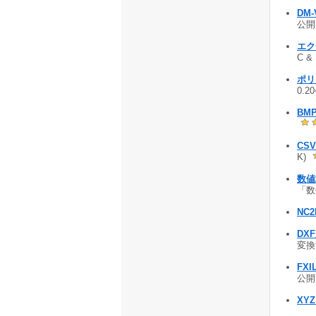
DM-
公開 
エクセ
C &
ポリ
0.2
BMP
CSV
K)
数値地
「数
NC2
DX
変換
FXI
公開 
XYZ