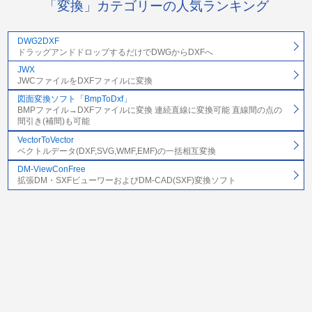
「変換」カテゴリーの人気ランキング
DWG2DXF
ドラッグアンドドロップするだけでDWGからDXFへ
JWX
JWCファイルをDXFファイルに変換
図面変換ソフト「BmpToDxf」
BMPファイル→DXFファイルに変換 連続直線に変換可能 直線間の点の
間引き(補間)も可能
VectorToVector
ベクトルデータ(DXF,SVG,WMF,EMF)の一括相互変換
DM-ViewConFree
拡張DM・SXFビューワーおよびDM-CAD(SXF)変換ソフト