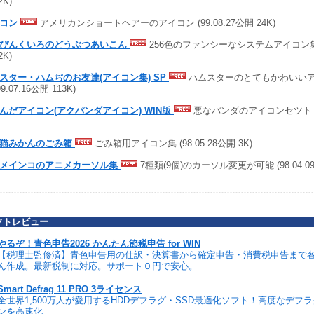
2K)
メコン
アメリカンショートヘアーのアイコン (99.08.27公開 24K)
ぴんくいろのどうぶつあいこん
256色のファンシーなシステムアイコン集 (9
2K)
スター・ハムぢのお友達(アイコン集) SP
ハムスターのとてもかわいい
99.07.16公開 113K)
んだアイコン(アクパンダアイコン) WIN版
悪なパンダのアイコンセツト (99
猫みかんのごみ箱
ごみ箱用アイコン集 (98.05.28公開 3K)
メインコのアニメカーソル集
7種類(9個)のカーソル変更が可能 (98.04.09
フトレビュー
やるぞ！青色申告2026 かんたん節税申告 for WIN
【税理士監修済】青色申告用の仕訳・決算書から確定申告・消費税申告まで
ん作成。最新税制に対応。サポート０円で安心。
Smart Defrag 11 PRO 3ライセンス
全世界1,500万人が愛用するHDDデフラグ・SSD最適化ソフト！高度なデフ
ンを高速化