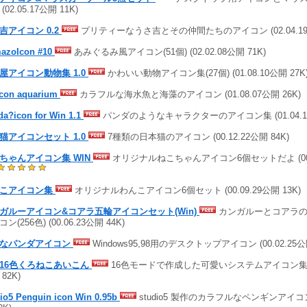
(02.05.17公開 11K)
吉アイコン 0.2
プリティーなうさ吉とその仲間たちのアイコン (02.04.19公
azoIcon #10
あみぐるみ風アイコン(51個) (02.02.08公開 71K)
屋アイコン動物集 1.0
かわいい動物アイコン集(27個) (01.08.10公開 27K
icon aquarium
カラフルな海水魚と海藻のアイコン (01.08.07公開 26K)
da?icon for Win 1.1
パンダのようなキャラクターのアイコン集 (01.04.10
猫アイコンセット 1.0
7種類の日本猫のアイコン (00.12.22公開 84K)
ちゃんアイコン集 WIN
オリジナルねこちゃんアイコン6個セットだよ (00.1
こアイコン集
オリジナルわんこアイコン6個セット (00.09.29公開 13K)
ガルーアイコン&コアラ五輪アイコンセット(Win)
カンガルーとコアラの
ン(256色) (00.06.23公開 44K)
なパンダアイコン
Windows95,98用のデスクトップアイコン (00.02.25公開
16色くろねこあいこん
16色モードで作成した可愛いシステムアイコン集175個 
82K)
io5 Penguin icon Win 0.95b
studio5 製作のカラフルなペンギンアイコン (