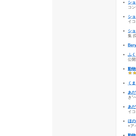
ショ
コン集
ショ
イコン
ショ
集 (
Bery
ふくろ
公開 
動物
くま
あだ
き"
あだ
イコン
ほの
+アイ
動物