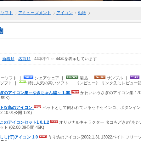
5用ソフト
アミューズメント
アイコン
動物
物
-
新着順
-
名前順
44本中1 ～ 44本を表示しています
ーソフト ｜
シェアウェア ｜
製品 ｜
サンプル ｜
ソフト ｜
特に人気の高いソフト ｜ 《レビュー》 リンク先にレビュー
ぎのアイコン集～ゆきちゃん編～ 1.00
かわいいうさぎのアイコン集 170個入 
99K)
トな鳥のアイコン
ペットとして飼われているセキセインコ、ボタンイン
02.10.01公開 12K)
このアイコンセット1 0.1.2
オリジナルキャラクター タコもどきの"あだ
ト (02.08.09公開 46K)
しし(仔)アイコン 1.0
うり坊のアイコン(2002.1.31 13022バイト フリーソフト