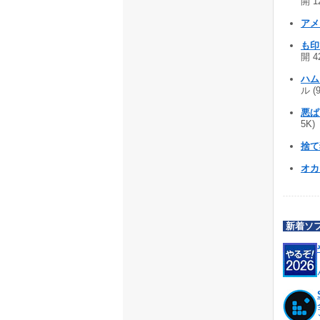
開 1
ア
も印
開 4
ハム
ル (
悪ぱ
5K)
捨て
オカ
新着ソ