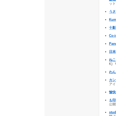
ット 
うさ
Kum
十影
Co-
Pan
日本
ねこ
K)
わん
カン
アイコ
愉快
も印
公開 
stud