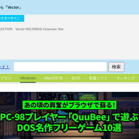
「Vector」
ベクターサイン
LECTION
Vector HOLDINGS Corporate Site
ンド！
イブラリ
Windows
Mac(OS X)
全OS
新着ソフト
ランキング