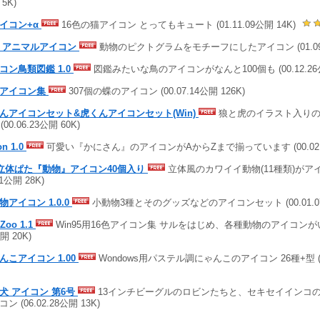
5K)
イコン+α
16色の猫アイコン とってもキュート (01.11.09公開 14K)
 アニマルアイコン
動物のピクトグラムをモチーフにしたアイコン (01.09.1
コン鳥類図鑑 1.0
図鑑みたいな鳥のアイコンがなんと100個も (00.12.26公
のアイコン集
307個の蝶のアイコン (00.07.14公開 126K)
んアイコンセット&虎くんアイコンセット(Win)
狼と虎のイラスト入りの実
 (00.06.23公開 60K)
on 1.0
可愛い『かにさん』のアイコンがAからZまで揃っています (00.02.2
6立体ぱた『動物』アイコン40個入り
立体風のカワイイ動物(11種類)がアイコ
01公開 28K)
物アイコン 1.0.0
小動物3種とそのグッズなどのアイコンセット (00.01.07
nZoo 1.1
Win95用16色アイコン集 サルをはじめ、各種動物のアイコンがいっぱ
開 20K)
んこアイコン 1.00
Wondows用パステル調にゃんこのアイコン 26種+型 (08.
犬 アイコン 第6号
13インチビーグルのロビンたちと、セキセイインコの
ン (06.02.28公開 13K)