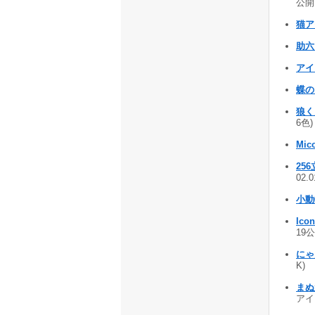
公開 
猫ア
助六
アイ
蝶
狼く
6色)
Mic
25
02.
小動
Ico
19公
にゃ
K)
まぬ
アイコ