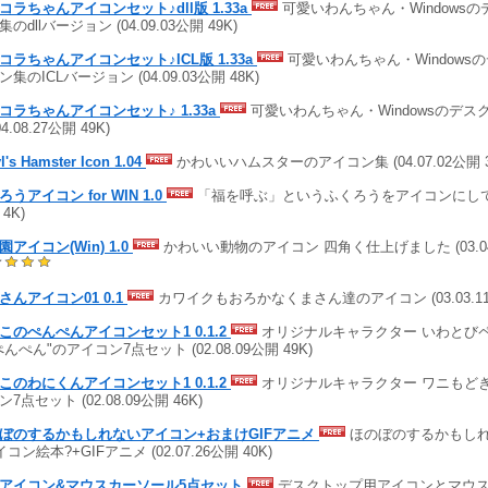
コラちゃんアイコンセット♪dll版 1.33a
可愛いわんちゃん・Windows
のdllバージョン (04.09.03公開 49K)
コラちゃんアイコンセット♪ICL版 1.33a
可愛いわんちゃん・Windows
集のICLバージョン (04.09.03公開 48K)
コラちゃんアイコンセット♪ 1.33a
可愛いわんちゃん・Windowsのデ
04.08.27公開 49K)
l's Hamster Icon 1.04
かわいいハムスターのアイコン集 (04.07.02公開 3
うアイコン for WIN 1.0
「福を呼ぶ」というふくろうをアイコンにしてみた 
4K)
園アイコン(Win) 1.0
かわいい動物のアイコン 四角く仕上げました (03.04.
さんアイコン01 0.1
カワイクもおろかなくまさん達のアイコン (03.03.11
このぺんぺんアイコンセット1 0.1.2
オリジナルキャラクター いわとび
ぺんぺん"のアイコン7点セット (02.08.09公開 49K)
このわにくんアイコンセット1 0.1.2
オリジナルキャラクター ワニもどき
7点セット (02.08.09公開 46K)
ぼのするかもしれないアイコン+おまけGIFアニメ
ほのぼのするかもし
コン絵本?+GIFアニメ (02.07.26公開 40K)
アイコン&マウスカーソール5点セット
デスクトップ用アイコンとマウ