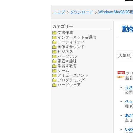
トップ
ダウンロード
WindowsMe/98/9
カテゴリー
動
文書作成
インターネット＆通信
ユーティリティ
画像＆サウンド
ビジネス
[人気順] 
パーソナル
家庭＆趣味
学習＆教育
ゲーム
フリ
アミューズメント
新着
プログラミング
ハードウェア
うさ
公開 
ペッ
種 (
あだ
点セッ
いの