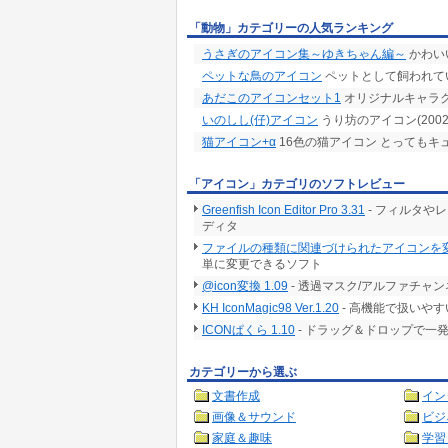
「動物」カテゴリーの人気ランキング
うさぎのアイコン集～ゆきちゃん編～
かわい
ペットな鳥のアイコン
ペットとして飼われて
あだこのアイコンセット1
オリジナルキャラク
いのしし(仔)アイコン
うり坊のアイコン(2002.
猫アイコン+α
16色の猫アイコン とってもキ
「アイコン」カテゴリのソフトレビュー
Greenfish Icon Editor Pro 3.31
- フィルタや
ディタ
ファイルの種類に関連づけられたアイコンを変更 1
単に変更できるソフト
@icon変換 1.09
- 透過マスク/アルファチャ
KH IconMagic98 Ver.1.20
- 高機能で扱いや
ICONぱくら 1.10
- ドラッグ＆ドロップで一
カテゴリーから選ぶ
文書作成
イン
画像＆サウンド
ビジ
家庭＆趣味
学習