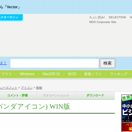
「Vector」
ベクターサイン
ちょい読み!
SELECTION
V
NGS Corporate Site
ド！
イブラリ
Windows
Mac(OS X)
全OS
新着ソフト
ランキング
ューズメント
>
アイコン
>
動物
コメント・評価
スクリーンショット
ダウンロード
ンダアイコン) WIN版