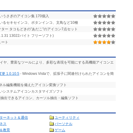
いうさぎのアイコン集 170個入
いるセキセインコ、ボタンインコ、文鳥など10種
ター タコもどきの"あだこ"のアイコン7点セット
1.31 13022バイト フリーソフト)
ュート
レイヤ、豊富なツールにより、多彩な表現を可能にする高機能アイコンエ
.0.10.5
- Windows Vistaで、拡張子に関連付けられたアイコンを簡
ンネル編集機能を備えたアイコン変換ソフト
すいシステムアイコンカスタマイズソフト
発抽出できるアイコン、カーソル抽出・編集ソフト
ターネット＆通信
ユーティリティ
ネス
パーソナル
＆教育
ゲーム