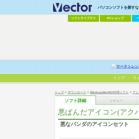
パソコンソフトを探すなら
ソフトライブラリ
PCショップ
サーチトレン
トップ
ラ
トップ
>
ダウンロード
>
WindowsMe/98/95用ソフト
>
アミ
ソフト詳細
レビュー
悪ぱんだアイコン(アクパ
悪なパンダのアイコンセツト