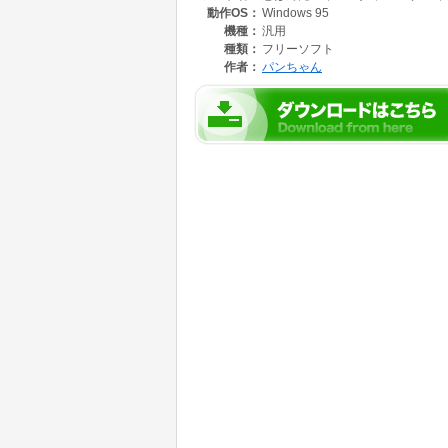
動作OS：
Windows 95
機種：
汎用
種類：
フリーソフト
作者：
パンちゃん