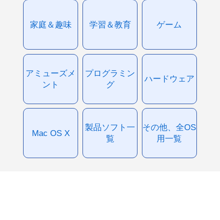
家庭＆趣味
学習＆教育
ゲーム
アミューズメ
プログラミン
ハードウェア
ント
グ
製品ソフト一
その他、全OS
Mac OS X
覧
用一覧