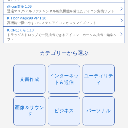
@icon変換 1.09
透過マスク/アルファチャンネル編集機能を備えたアイコン変換ソフト
KH IconMagic98 Ver.1.20
高機能で扱いやすいシステムアイコンカスタマイズソフト
ICONぱくら 1.10
ドラッグ＆ドロップで一発抽出できるアイコン、カーソル抽出・編集ソ
フト
カテゴリーから選ぶ
インターネッ
ユーティリテ
文書作成
ト＆通信
ィ
画像＆サウン
ビジネス
パーソナル
ド