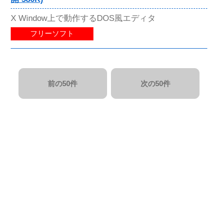
X Window上で動作するDOS風エディタ
フリーソフト
前の50件
次の50件