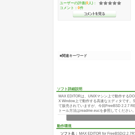
ユーザーの評価(
0
人)：
コメント：
0
件
■関連キーワード
ソフト詳細説明
MAX EDITORは、UNIXマシン上で動作するD
X Window上で動作する高速なエディタです。SP
て販売されていますが、今回FreeBSD 2.2.7
トール方法はreadme.eucを参照してください。
い。
MAXエディタについては下記を参照して下さ
動作環境
URL: http://www.orchid.co.jp/soft/max.html
ソフト名：
MAX EDITOR for FreeBSD(2.2.7R