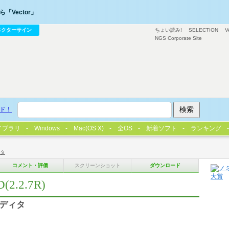
「Vector」
ベクターサイン
ちょい読み!
SELECTION
V
NGS Corporate Site
ド！
イブラリ
Windows
Mac(OS X)
全OS
新着ソフト
ランキング
タ
コメント・評価
スクリーンショット
ダウンロード
(2.2.7R)
エディタ