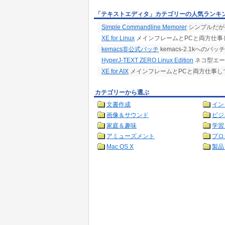
「テキストエディタ」カテゴリーの人気ランキ
Simple Commandline Memorer
シンプルだが
XE for Linux
メインフレームとPCと両方仕事してい
kemacs非公式パッチ
kemacs-2.1kへのパッチ
HyperJ-TEXT ZERO Linux Edition
ネコ型エー
XE for AIX
メインフレームとPCと両方仕事している人
カテゴリーから選ぶ
文書作成
イン
画像＆サウンド
ビジ
家庭＆趣味
学習
アミューズメント
プロ
Mac OS X
製品