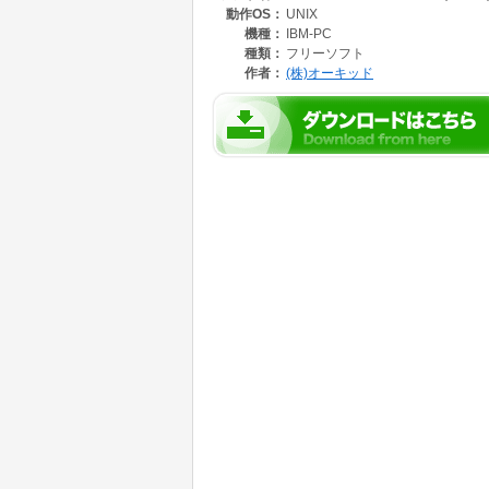
動作OS：
UNIX
機種：
IBM-PC
種類：
フリーソフト
作者：
(株)オーキッド