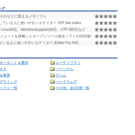
ング
それなりに使えるメモソフト
る人に使いやすいエディター SPF like editor
 Linux対応、Windows(cygwin)対応、UTF-8対応など
ジェントを搭載したオープンソース総合ソフトの試作版!
に使いやすいエディター (Editor For AIX)
ターネット＆通信
ユーティリティ
ネス
パーソナル
＆教育
ゲーム
グラミング
ハードウェア
ソフト一覧
その他、全OS用一覧