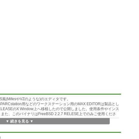
OS風(MifesやVZのような)のエディタです。
ARCstation用などのワークステーション用のMAX EDITORは製品とし
 RELEASEのX Window上へ移植したので公開しました。使用条件やインス
また、このバイナリはFreeBSD 2.2.7 RELESE上でのみご使用くださ
▼ 続きを見る ▼
い。
)