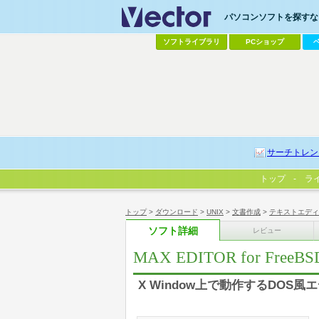
パソコンソフトを探すなら
ソフトライブラリ
PCショップ
サーチトレン
トップ
ラ
トップ
>
ダウンロード
>
UNIX
>
文書作成
>
テキストエディ
ソフト詳細
レビュー
MAX EDITOR for FreeBSD
X Window上で動作するDOS風