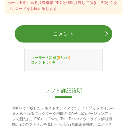
ページ上部にある共有機能でPCと情報共有して頂き、PCからダ
ウンロードをお願い致します。
コメント
ユーザーの評価(
人)：
0
0
コメント：
件
0
ソフト詳細説明
Tcl/Tkで作成したテキストエディタです、よく開くファイルを
まとめられるブックマーク機能のほか今回のバージョンアッ
プで新たに、C/C++、Java、Tcl、Perlのアウトライン解析機
能、2つのファイルを見比べられる2画面編集機能、エディタ