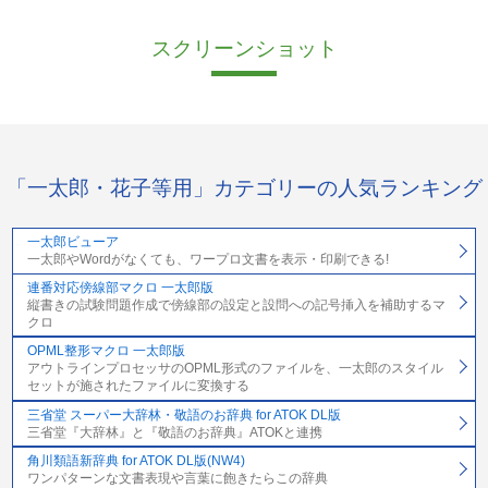
スクリーンショット
「一太郎・花子等用」カテゴリーの人気ランキング
一太郎ビューア
一太郎やWordがなくても、ワープロ文書を表示・印刷できる!
連番対応傍線部マクロ 一太郎版
縦書きの試験問題作成で傍線部の設定と設問への記号挿入を補助するマ
クロ
OPML整形マクロ 一太郎版
アウトラインプロセッサのOPML形式のファイルを、一太郎のスタイル
セットが施されたファイルに変換する
三省堂 スーパー大辞林・敬語のお辞典 for ATOK DL版
三省堂『大辞林』と『敬語のお辞典』ATOKと連携
角川類語新辞典 for ATOK DL版(NW4)
ワンパターンな文書表現や言葉に飽きたらこの辞典