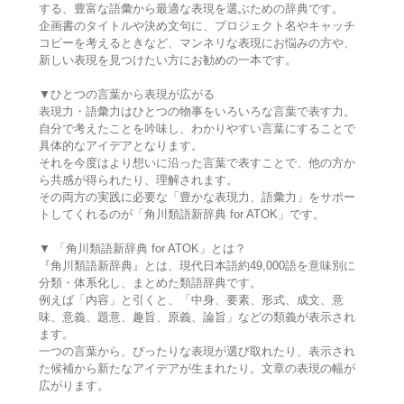
する、豊富な語彙から最適な表現を選ぶための辞典です。
企画書のタイトルや決め文句に、プロジェクト名やキャッチ
コピーを考えるときなど、マンネリな表現にお悩みの方や、
新しい表現を見つけたい方にお勧めの一本です。
▼ひとつの言葉から表現が広がる
表現力・語彙力はひとつの物事をいろいろな言葉で表す力。
自分で考えたことを吟味し、わかりやすい言葉にすることで
具体的なアイデアとなります。
それを今度はより想いに沿った言葉で表すことで、他の方か
ら共感が得られたり、理解されます。
その両方の実践に必要な「豊かな表現力、語彙力」をサポー
トしてくれるのが「角川類語新辞典 for ATOK」です。
▼ 「角川類語新辞典 for ATOK」とは？
『角川類語新辞典』とは、現代日本語約49,000語を意味別に
分類・体系化し、まとめた類語辞典です。
例えば「内容」と引くと、「中身、要素、形式、成文、意
味、意義、題意、趣旨、原義、論旨」などの類義が表示され
ます。
一つの言葉から、ぴったりな表現が選び取れたり、表示され
た候補から新たなアイデアが生まれたり。文章の表現の幅が
広がります。