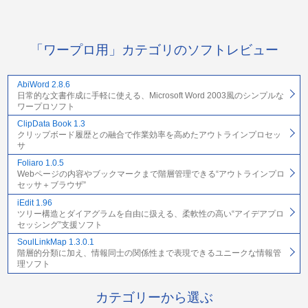
「ワープロ用」カテゴリのソフトレビュー
AbiWord 2.8.6
日常的な文書作成に手軽に使える、Microsoft Word 2003風のシンプルな
ワープロソフト
ClipData Book 1.3
クリップボード履歴との融合で作業効率を高めたアウトラインプロセッ
サ
Foliaro 1.0.5
Webページの内容やブックマークまで階層管理できる“アウトラインプロ
セッサ＋ブラウザ”
iEdit 1.96
ツリー構造とダイアグラムを自由に扱える、柔軟性の高い“アイデアプロ
セッシング”支援ソフト
SoulLinkMap 1.3.0.1
階層的分類に加え、情報同士の関係性まで表現できるユニークな情報管
理ソフト
カテゴリーから選ぶ