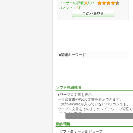
ユーザーの評価(
4
人)：
コメント：
4
件
■関連キーワード
ソフト詳細説明
●ワープロ文書を表示
一太郎文書やWord文書を表示できます。
一太郎やWordが入っていないパソコンでも、
ワープロ文書をそのままのレイアウトで閲覧で
●スライド機能
プレゼンテーション用に、文書を全画面表示し
スライドにペンで印をつけるマーカー機能も使
動作環境
●XMLテンプレート文書への入力
ソフト名：
一太郎ビューア
XMLテンプレート* に、文字などを入力でき