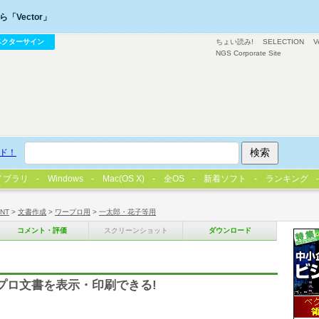
「Vector」
ベクターサイン
ちょい読み!
SELECTION
V
NGS Corporate Site
ド！
イブラリ
Windows
Mac(OS X)
全OS
新着ソフト
ランキング
/NT
>
文書作成
>
ワープロ用
>
一太郎・花子等用
コメント・評価
スクリーンショット
ダウンロード
プロ文書を表示・印刷できる!