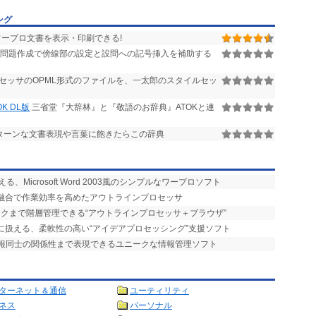
ング
ワープロ文書を表示・印刷できる!
問題作成で傍線部の設定と設問への記号挿入を補助する
セッサのOPML形式のファイルを、一太郎のスタイルセッ
K DL版
三省堂『大辞林』と『敬語のお辞典』ATOKと連
ターンな文書表現や言葉に飽きたらこの辞典
、Microsoft Word 2003風のシンプルなワープロソフト
の融合で作業効率を高めたアウトラインプロセッサ
ークまで階層管理できる“アウトラインプロセッサ＋ブラウザ”
に扱える、柔軟性の高い“アイデアプロセッシング”支援ソフト
情報同士の関係性まで表現できるユニークな情報管理ソフト
ターネット＆通信
ユーティリティ
ネス
パーソナル