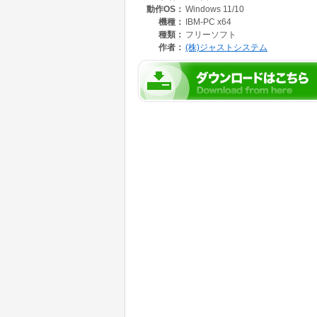
動作OS：
Windows 11/10
ンでも、
一太郎ビューアがあれば、XMLテンプレート
機種：
IBM-PC x64
* XMLテンプレートは、XMLテンプレートク
種類：
フリーソフト
●電子署名付き文書に対応
作者：
(株)ジャストシステム
電子署名付き文書を開いて、内容を確認するこ
XMLテンプレート文書には、電子署名を追加し
* 電子署名を追加して保存するには、署名する
●印刷のバリエーションも豊富
拡大縮小印刷やレイアウト印刷・ポスター印刷
一太郎ビューアで読み込めるファイル形式
・一太郎Ver.2以上のファイル
・一太郎11以上の圧縮ファイル(jtdc,jttc)
・一太郎2004以上の電子署名セキュリティ文書(jt
・Microsoft Word 2021～Ver5 (doc/docx)
・リッチテキスト形式(rtf)
・テキスト形式(txt)
・XMLテンプレートクリエーターのファイル(jtd
・OpenDocument(odt)
一太郎は株式会社ジャストシステムの登録商標
ジャストシステム商品ビューア 使用許諾契約
https://www.justsystems.com/jp/legal/viewer.ht
一太郎ビューアでは、サポートサービスを提供
一太郎ビューアの使い方については、ヘルプを