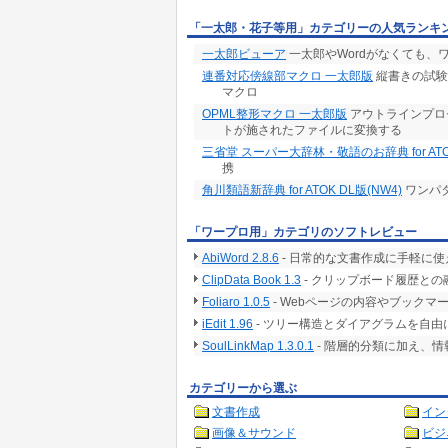
「一太郎・花子等用」カテゴリーの人気ランキ
一太郎ビューア
一太郎やWordがなくても、
連番対応傍線部マクロ 一太郎版
縦書きの試験
マクロ
OPML整形マクロ 一太郎版
アウトラインプロ
トが施されたファイルに変換する
三省堂 スーパー大辞林・敬語のお辞典 for ATO
携
角川類語新辞典 for ATOK DL版(NW4)
ワンパ
「ワープロ用」カテゴリのソフトレビュー
AbiWord 2.8.6
- 日常的な文書作成に手軽に使える
ClipData Book 1.3
- クリップボード履歴と
Foliaro 1.0.5
- Webページの内容やブックマ
iEdit 1.96
- ツリー構造とダイアグラムを自由
SoulLinkMap 1.3.0.1
- 階層的分類に加え、
カテゴリーから選ぶ
文書作成
イン
画像＆サウンド
ビジ