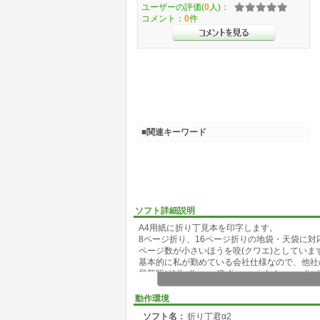
ユーザーの評価(
0
人)：
コメント：
0
件
■関連キーワード
ソフト詳細説明
A4用紙に折り丁見本を印字します。
8ページ折り、16ページ折りの地袋・天袋に対
ページ数が小さいほうを咬(クワエ)としています
基本的に私が勤めている会社仕様なので、他社
最新版はhttp://www.d8.dion.ne.jp/~donryu
動作環境
ソフト名：
折り丁君α2