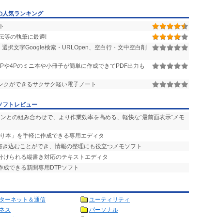
の人気ランキング
ト
伝等の執筆に最適!
選択文字Google検索・URLOpen、空白行・文中空白削
8Pや4Pのミニ本や小冊子が簡単に作成できてPDF出力も
ンクができるサクサク軽い電子ノート
ソフトレビュー
ョンとの組み合わせで、より作業効率を高める、軽快な“最前面表示”メモ
「折り本」を手軽に作成できる専用エディタ
に書き込むことができ、情報の整理にも役立つメモソフト
い分けられる縦書き対応のテキストエディタ
作成できる新聞専用DTPソフト
ターネット＆通信
ユーティリティ
ネス
パーソナル