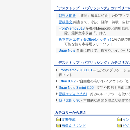
「デスクトップ・パブリッシング」カテゴリー
朝刊太郎改
「新聞」編集に特化したDTPソフ
原稿作文
縦書きで、小説・随筆・詩歌・自叙
FrontMemo2018
多機能Memo:選択範囲印刷、
除、選択文字前後『』挿入
折本専用エディタOttee(オッティ)
1枚の紙で
可能な折り本専用フリーソフト
Snap Note
自由に描けて、検索やハイパーリ
「デスクトップ・パブリッシング」カテゴリの
FrontMemo2018 1.01
- ほかのアプリケーシ
帳ソフト
Ottee 0.4.2
- “自由度の高い”レイアウトの
Snap Note 3 mini 3.00
- 文字や図形を自由
原稿エディタ 5.61
- 好みのレイアウトを使
朝刊太郎 0.90
- 本格的な新聞を簡単な操作で
カテゴリーから選ぶ
文書作成
イン
画像＆サウンド
ビジ