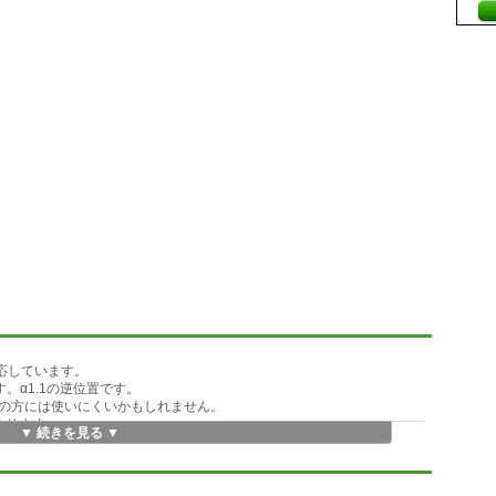
応しています。
。α1.1の逆位置です。
の方には使いにくいかもしれません。
u/にあります。
▼ 続きを見る ▼