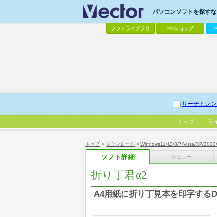
パソコンソフトを探すなら
ソフトライブラリ
PCショップ
サーチトレン
トップ
ラ
トップ
>
ダウンロード
>
Windows11/10/8/7/Vista/XP/2000
ソフト詳細
レビュー
折り丁君α2
A4用紙に折り丁見本を印字するD