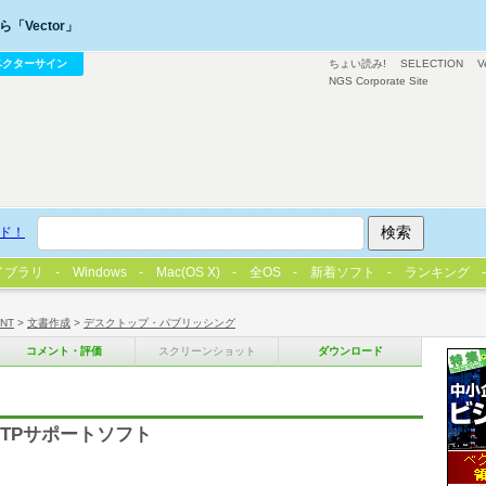
「Vector」
ベクターサイン
ちょい読み!
SELECTION
V
NGS Corporate Site
ド！
イブラリ
Windows
Mac(OS X)
全OS
新着ソフト
ランキング
/NT
>
文書作成
>
デスクトップ・パブリッシング
コメント・評価
スクリーンショット
ダウンロード
TPサポートソフト