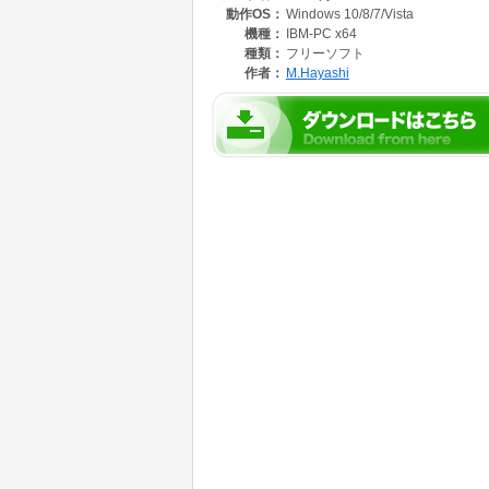
動作OS：
Windows 10/8/7/Vista
また、登録したコピー元/コピー先の中から選
ダをあらかじめ登録しておいて、必要なものだ
機種：
IBM-PC x64
種類：
フリーソフト
作者：
M.Hayashi