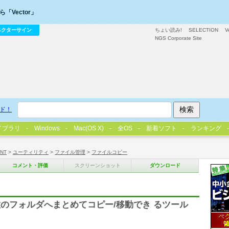
「Vector」
ベクターサイン
ちょい読み!
SELECTION
V
NGS Corporate Site
ド！
イブラリ
Windows
Mac(OS X)
全OS
新着ソフト
ランキング
/NT
>
ユーティリティ
>
ファイル管理
>
ファイルコピー
コメント・評価
スクリーンショット
ダウンロード
のフォルダへまとめてコピー/移動でき るツール