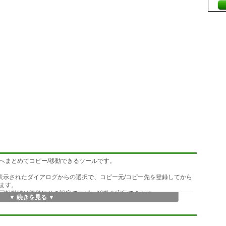
まとめてコピー/移動できるツールです。
示されたダイアログからの選択で、コピー元/コピー先を登録してから
ます。
起動時は簡単にその設定でコピー/移動を実行できます。
▼ 続きを見る ▼
イル総数が100個以下なら、ファイル内容が変更されたら自動で設定
ます。