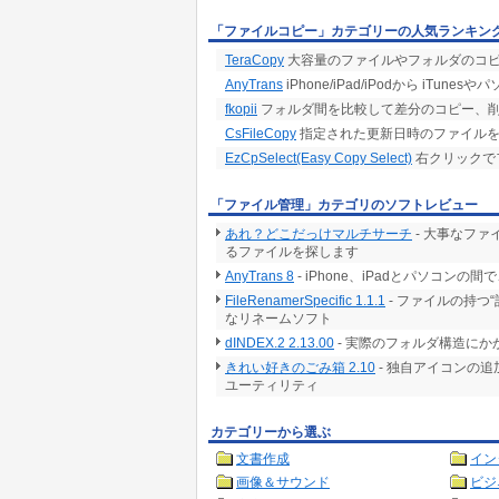
「ファイルコピー」カテゴリーの人気ランキン
TeraCopy
大容量のファイルやフォルダのコピ
AnyTrans
iPhone/iPad/iPodから i
fkopii
フォルダ間を比較して差分のコピー、
CsFileCopy
指定された更新日時のファイルを
EzCpSelect(Easy Copy Select)
右クリックで
「ファイル管理」カテゴリのソフトレビュー
あれ？どこだっけマルチサーチ
- 大事なフ
るファイルを探します
AnyTrans 8
- iPhone、iPadとパソコ
FileRenamerSpecific 1.1.1
- ファイルの持つ
なリネームソフト
dINDEX.2 2.13.00
- 実際のフォルダ構造に
きれい好きのごみ箱 2.10
- 独自アイコンの
ユーティリティ
カテゴリーから選ぶ
文書作成
イン
画像＆サウンド
ビジ