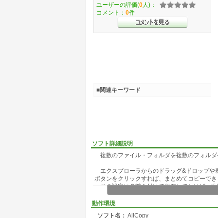
ユーザーの評価(
0
人)：
コメント：
0
件
■関連キーワード
ソフト詳細説明
複数のファイル・フォルダを複数のフォルダへ
エクスプローラからのドラッグ&ドロップや表
ボタンをクリックすれば、まとめてコピーでき
その設定に名前を付けて保存しておけば、次回
また、本ソフト起動中は設定内のコピー元ファ
したコピー先へコピーすることもできます。
動作環境
何度も同じコピー作業をする場合には重宝し
ソフト名：
AllCopy