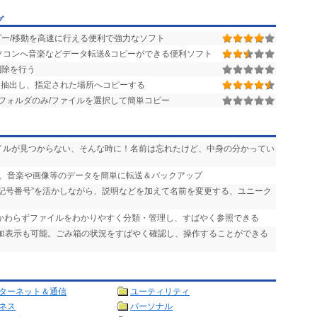
グ
ー/移動を高速に行える便利で強力なソフト
Tunesやパソコンへ音楽などデータ転送&コピーができる便利ソフト
削除を行う
抽出し、指定された場所へコピーする
フォルダのみ/ファイルを選択して簡単コピー
ァイルが見つからない、そんな時に！名前は忘れたけど、中身の分かってい
ンの間で、音楽や画像等のデータを簡単に転送＆バックアップ
“記号番号”を活かしながら、説明などを加えて名前を変更する、ユニーク
かかわらずファイルをわかりやすく分類・管理し、すばやく参照できる
追加表示も可能。ごみ箱の状況をすばやく確認し、操作することができる
ターネット＆通信
ユーティリティ
ネス
パーソナル